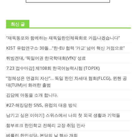
최신 글
“재독동포와 함께하는 재독일한인체육회로 거듭나겠습니다”
KIST 유럽연구소 30돌…“한-EU 협력 ‘가교’ 넘어 혁신 거점으로”
튀빙겐대, ‘독일어권 한국학대회(VfK)’ 성료
7.23 접수마감] 제108회 한국어능력시험 (TOPIK)
“정체성은 연결의 자산”… 독일 한인 차세대 협회(FLCG), 뮌헨 공
대(TUM)서 화려한 출범
김담예 아동을 소개 합니다.
#27-해킹당한 SNS, 유럽의 대응 방식
남기고 싶은 이야기] 스위스에서 나의 첫 외국 생활과 기억들
함부르크 한인학교 전혜리 교장 취임 인사
베를린 한인성당, 본당의 날 행사 개최