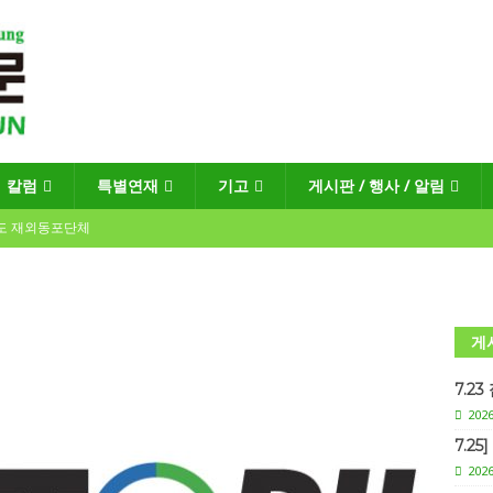
칼럼
특별연재
기고
게시판 / 행사 / 알림
년도 재외동포단체
한인소식
회장선거 공고
게시판 / 행사 / 알림
게
독일 연방·주정부 조치현황
7.2
2026
7.2
 재독일한인체육회로 거듭나겠습니다”
한인소식
2026
“한-EU 협력 ‘가교’ 넘어 혁신 거점으로”
한인소식