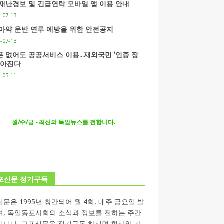
재난경보 및 긴급연락 모바일 앱 이용 안내
-07-13
마약 운반 연루 예방을 위한 안전공지
-07-13
체성은 연결의 자산”… 독일 한인 차세대 협회(
 없어도 공공서비스 이용…재외국민 ‘인증 장
낮아진다
 공대(TUM)서 화려한 출범
-05-11
월/수/금 - 최신의 독일뉴스를 전합니다.
포신문 정기구독
문은 1995년 창간되어 월 4회, 매주 금요일 발
며, 독일동포사회의 소식과 정보를 전하는 주간
입니다. 교포신문을 정기구독 하시면 회사와 가