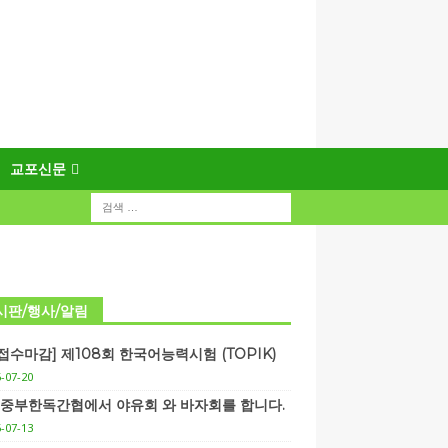
교포신문
시판/행사/알림
3 접수마감] 제108회 한국어능력시험 (TOPIK)
-07-20
5] 중부한독간협에서 야유회 와 바자회를 합니다.
-07-13