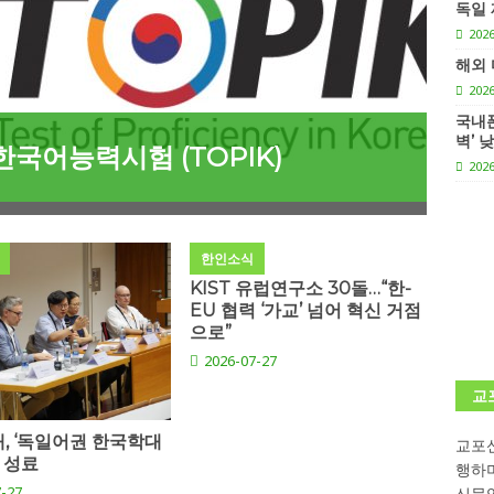
독일 
학대회(VfK)’ 성료
한인소식
2026
해외 
회 한국어능력시험 (TOPIK)
게시판 / 행사 / 알림
2026
 독일 한인 차세대 협회(FLCG), 뮌헨 공대(TUM)서 화려한 출범
한
“정
국내폰
벽’ 
 한국어능력시험 (TOPIK)
헨
2026
니다.
사랑의 손길
.
게시판 / 행사 / 알림
한인소식
KIST 유럽연구소 30돌…“한-
EU 협력 ‘가교’ 넘어 혁신 거점
으로”
2026-07-27
교
, ‘독일어권 한국학대
교포신
’ 성료
행하
-27
신문