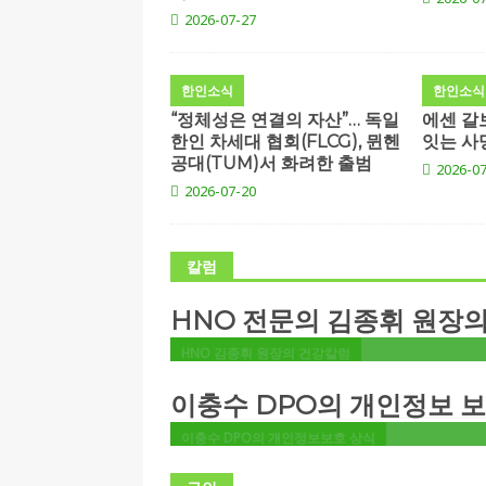
2026-07-27
#45 – 하루 종일 꽂고 있
이어폰, 내 귀의 수명을 
한인소식
한인소식
당깁니다
“정체성은 연결의 자산”… 독일
에센 갈
#27-해킹당한 SNS, 유
한인 차세대 협회(FLCG), 뮌헨
잇는 사
김종휘 원장의 건강상식
......
공대(TUM)서 화려한 출범
대응 방식
2026-07
수면무호흡증의 위험성
2026-07-20
#41-화장실 가기가 두려운 고통, 방광염
이충수 개인정보 보호책임자의
......
요도염의 모든 것
#24-EU AI법 시대, 기업은 무엇을 준
#40- 허리가 삐끗했을 때: 정형외과 예
칼럼
하나 2
힘들다면?
#23 – EU AI법, 인공지능 규제 시대를 
#39 – 갑상선, 한국인에게 유독 흔한 암?
HNO 전문의 김종휘 원장
1
멍울 자가 진단법
#22-중소기업 GDPR 과징금 급증, 규제
HNO 김종휘 원장의 건강칼럼
균형 논란 2
#21-중소기업 GDPR 과징금 급증, 규제
이충수 DPO의 개인정보 
균형 논란
이충수 DPO의 개인정보보호 상식