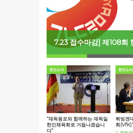
[ 2026-07-27 ]
튀빙겐대, ‘독일어권 한국
[ 2026-07-20 ]
7.23 접수마감] 제108
[ 2026-07-20 ]
“정체성은 연결의 자산”…
인소식
 모색
7.23 접수마감] 제108회
[ 2026-07-20 ]
김담예 아동을 소개 합
[ 2022-03-20 ]
사진의 주인을 찾습니다
한인소식
한인소식
“재독동포와 함께하는 재독일
튀빙겐대
한인체육회로 거듭나겠습니
회(VfK)
다”
2026-07