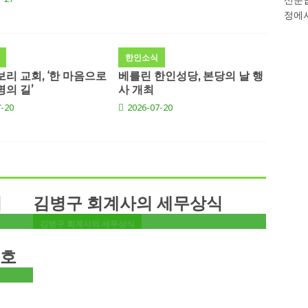
#402 – 부동산 취득, 소유,
정에서
는
임대 및 양도와 관련된 세금
앞
(25)
한인소식
보리 교회, ‘한 마음으로
베를린 한인성당, 본당의 날 행
한국상사와 개인사업가를
......
럽의
명의 길’
사 개최
#401- 부동산 취득, 소유, 임대 및 양도와 관
-20
2026-07-20
련된 세금 (24)
과
#400-부동산 취득, 소유, 임대 및 양도와 관
련된 세금 (23)
비해야
약이
#399- 부동산 취득, 소유, 임대 및 양도와 관
련된 세금 (22)
열다
 목
397 – 부동산 취득, 소유, 임대 및 양도와 관
의
김병구 회계사의 세무상식
련된 세금 (20)
 불
김병구 회계사의 세무상식
 불
보호