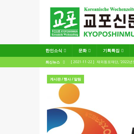
한인소식
문화
기획특집
[ 2021-11-22 ]
재외동포재단, ‘2022
최신뉴스
지원사업 수요조사’ 실시
한인소식
게시판 / 행사 / 알림
[ 2021-09-24 ]
함부르크한인회
제57회 정기총회 공고 및 제30대 한인
[ 2020-12-14 ]
코로나 확산세에 따른 
(12.14일 기준)
게시판 / 행사 / 알림
[ 2026-07-27 ]
“재독동포와 함께하는
[ 2026-07-27 ]
KIST 유럽연구소 30돌…