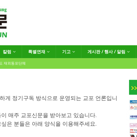
칼럼
특별연재
기고
게시판 / 행사 / 알림
년도 재외동포단체
인회장선거 공고
게시판 / 행사 / 알림
일하게 정기구독 방식으로 운영되는 교포 언론입니
독일 연방·주정부 조치현황
들이 매주 교포신문을 받아보고 있습니다.
고싶은 분들은 아래 양식을 이용해주세요.
 재독일한인체육회로 거듭나겠습니다”
한인소식
…“한-EU 협력 ‘가교’ 넘어 혁신 거점으로”
한인소식