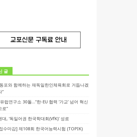
신 글
독동포와 함께하는 재독일한인체육회로 거듭나겠
다”
T 유럽연구소 30돌…“한-EU 협력 ‘가교’ 넘어 혁신
으로”
대, ‘독일어권 한국학대회(VfK)’ 성료
3 접수마감] 제108회 한국어능력시험 (TOPIK)