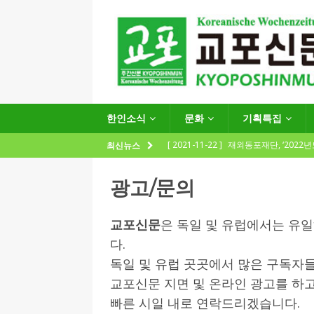
한인소식
문화
기획특집
[ 2021-11-22 ]
재외동포재단, ‘2022
최신뉴스
지원사업 수요조사’ 실시
한인소식
광고/문의
[ 2021-09-24 ]
함부르크한인회
제57회 정기총회 공고 및 제30대 한
교포신문
은 독일 및 유럽에서는 유
[ 2020-12-14 ]
코로나 확산세에 따른 
다.
독일 및 유럽 곳곳에서 많은 구독자
(12.14일 기준)
게시판 / 행사 / 알림
교포신문 지면 및 온라인 광고를 하
[ 2026-07-27 ]
“재독동포와 함께하는
빠른 시일 내로 연락드리겠습니다.
[ 2026-07-27 ]
KIST 유럽연구소 30돌