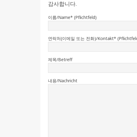
감사합니다.
[ 2026-07-27 ]
튀빙겐대, ‘독일어권 한국
이름/Name* (Pflichtfeld)
[ 2026-07-20 ]
7.23 접수마감] 제10
[ 2026-07-20 ]
“정체성은 연결의 자산”…
연락처(이메일 또는 전화)/Kontakt* (Pflichtfel
인소식
[ 2026-07-20 ]
김담예 아동을 소개 합
제목/Betreff
[ 2022-03-20 ]
사진의 주인을 찾습니다
내용/Nachricht