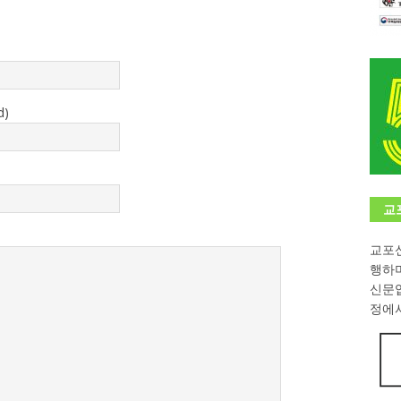
학대회(VfK)’ 성료
한인소식
8회 한국어능력시험 (TOPIK)
게시판 / 행사 / 알림
 독일 한인 차세대 협회(FLCG), 뮌헨 공대(TUM)서 화려한 출범
한
d)
니다.
사랑의 손길
.
게시판 / 행사 / 알림
교
교포신
행하
신문
정에서