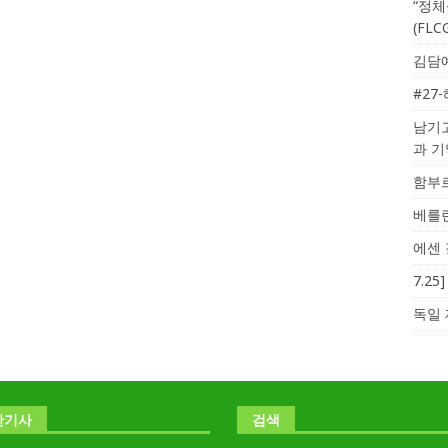
“정체
(FL
김담예
#27
남기고
과 
함부르
베를린
에센 
7.2
독일 
난기사
검색