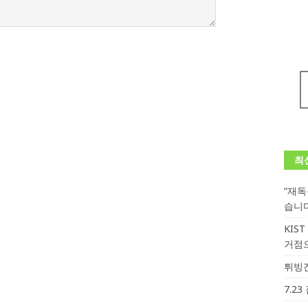
최
“재
습니
KIS
거점
튀빙겐
7.2