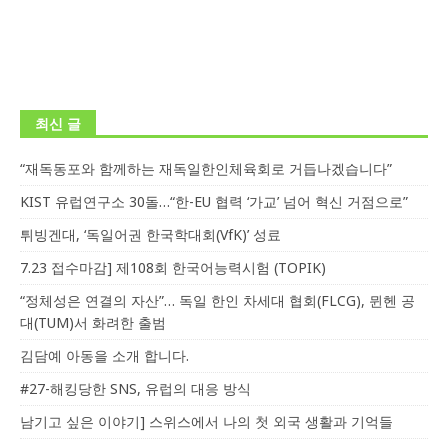
최신 글
“재독동포와 함께하는 재독일한인체육회로 거듭나겠습니다”
KIST 유럽연구소 30돌…“한-EU 협력 ‘가교’ 넘어 혁신 거점으로”
튀빙겐대, ‘독일어권 한국학대회(VfK)’ 성료
7.23 접수마감] 제108회 한국어능력시험 (TOPIK)
“정체성은 연결의 자산”… 독일 한인 차세대 협회(FLCG), 뮌헨 공
대(TUM)서 화려한 출범
김담예 아동을 소개 합니다.
#27-해킹당한 SNS, 유럽의 대응 방식
남기고 싶은 이야기] 스위스에서 나의 첫 외국 생활과 기억들