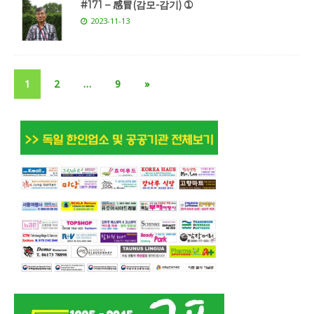
#171 – 感冒(감모-감기) ➀
2023-11-13
1
2
…
9
»