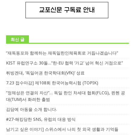
최신 글
“재독동포와 함께하는 재독일한인체육회로 거듭나겠습니다”
KIST 유럽연구소 30돌…“한-EU 협력 ‘가교’ 넘어 혁신 거점으로”
튀빙겐대, ‘독일어권 한국학대회(VfK)’ 성료
7.23 접수마감] 제108회 한국어능력시험 (TOPIK)
“정체성은 연결의 자산”… 독일 한인 차세대 협회(FLCG), 뮌헨 공
대(TUM)서 화려한 출범
김담예 아동을 소개 합니다.
#27-해킹당한 SNS, 유럽의 대응 방식
남기고 싶은 이야기] 스위스에서 나의 첫 외국 생활과 기억들