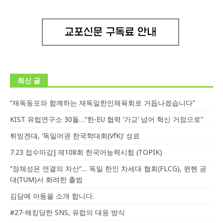
최신 글
“재독동포와 함께하는 재독일한인체육회로 거듭나겠습니다”
KIST 유럽연구소 30돌…“한-EU 협력 ‘가교’ 넘어 혁신 거점으로”
튀빙겐대, ‘독일어권 한국학대회(VfK)’ 성료
7.23 접수마감] 제108회 한국어능력시험 (TOPIK)
“정체성은 연결의 자산”… 독일 한인 차세대 협회(FLCG), 뮌헨 공
대(TUM)서 화려한 출범
김담예 아동을 소개 합니다.
#27-해킹당한 SNS, 유럽의 대응 방식