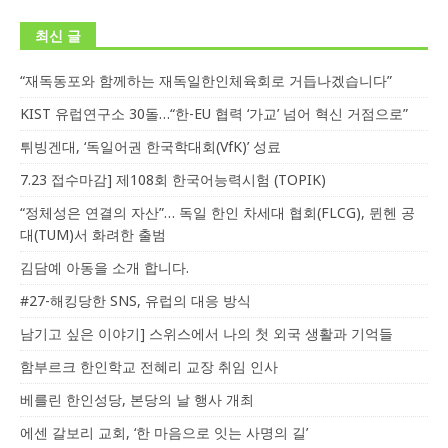
최신 글
“재독동포와 함께하는 재독일한인체육회로 거듭나겠습니다”
KIST 유럽연구소 30돌…“한-EU 협력 ‘가교’ 넘어 혁신 거점으로”
튀빙겐대, ‘독일어권 한국학대회(VfK)’ 성료
7.23 접수마감] 제108회 한국어능력시험 (TOPIK)
“정체성은 연결의 자산”… 독일 한인 차세대 협회(FLCG), 뮌헨 공
대(TUM)서 화려한 출범
김담예 아동을 소개 합니다.
#27-해킹당한 SNS, 유럽의 대응 방식
남기고 싶은 이야기] 스위스에서 나의 첫 외국 생활과 기억들
함부르크 한인학교 전혜리 교장 취임 인사
베를린 한인성당, 본당의 날 행사 개최
에센 갈보리 교회, ‘한 마음으로 잇는 사명의 길’