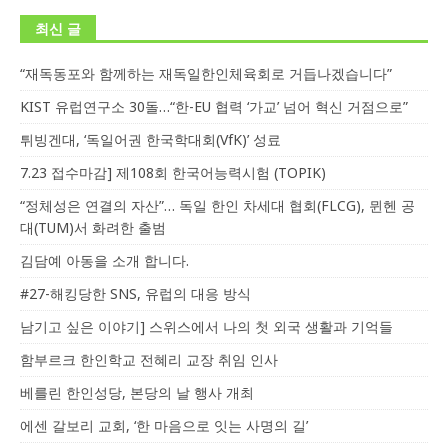
최신 글
“재독동포와 함께하는 재독일한인체육회로 거듭나겠습니다”
KIST 유럽연구소 30돌…“한-EU 협력 ‘가교’ 넘어 혁신 거점으로”
튀빙겐대, ‘독일어권 한국학대회(VfK)’ 성료
7.23 접수마감] 제108회 한국어능력시험 (TOPIK)
“정체성은 연결의 자산”… 독일 한인 차세대 협회(FLCG), 뮌헨 공
대(TUM)서 화려한 출범
김담예 아동을 소개 합니다.
#27-해킹당한 SNS, 유럽의 대응 방식
남기고 싶은 이야기] 스위스에서 나의 첫 외국 생활과 기억들
함부르크 한인학교 전혜리 교장 취임 인사
베를린 한인성당, 본당의 날 행사 개최
에센 갈보리 교회, ‘한 마음으로 잇는 사명의 길’