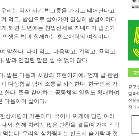
 우리는 각자 자기 밥그릇을 가지고 태어난다고
학대회(VfK)’ 성료
한인소식
챙겨 먹고, 밥심으로 살아가며 열심히 밥벌이하다
8회 한국어능력시험 (TOPIK)
게시판 / 행사 / 알림
지게 되면 노년에는 찬밥신세로 지내다가 밥숟가
 독일 한인 차세대 협회(FLCG), 뮌헨 공대(TUM)서 화려한 출범
한
의 인생은 밥과 함께하는 희로애락의 여정이다.
 말한다. 나이 먹고, 마음먹고, 겁먹고, 욕먹고,
니다.
사랑의 손길
. 밥과 연결된 말은 셀 수 없이 많다.
.
게시판 / 행사 / 알림
교
 밥은 마음과 사랑의 표현이기에. ‘언제 밥 한번
근함과 다정함을 담아 소통을 시작한다. 한국인은 가
교포신
고 한다. 뜻을 같이하는 공동체의 일원도 확대하여
행하
은 마음이며 삶이다.
신문
정에서
한상차림이 기본이다. 국이나 찌개에 담긴 여러
나서, 함께 차려진 많은 반찬을 곁들여 가며 각각
며 먹는다. 우리의 상차림에는 반드시 숟가락과 젓