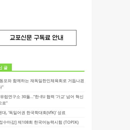
신 글
독동포와 함께하는 재독일한인체육회로 거듭나겠
다”
T 유럽연구소 30돌…“한-EU 협력 ‘가교’ 넘어 혁신
으로”
대, ‘독일어권 한국학대회(VfK)’ 성료
3 접수마감] 제108회 한국어능력시험 (TOPIK)