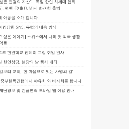
성은 연결의 자산”… 독일 한인 차세대 협회
CG), 뮌헨 공대(TUM)서 화려한 출범
 아동을 소개 합니다.
-해킹당한 SNS, 유럽의 대응 방식
 싶은 이야기] 스위스에서 나의 첫 외국 생활
기억들
크 한인학교 전혜리 교장 취임 인사
 한인성당, 본당의 날 행사 개최
갈보리 교회, ‘한 마음으로 잇는 사명의 길’
5] 중부한독간협에서 야유회 와 바자회를 합니다.
재난경보 및 긴급연락 모바일 앱 이용 안내