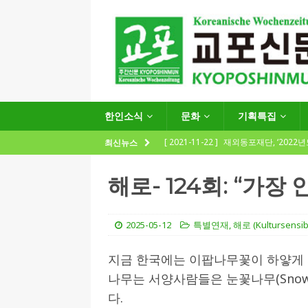
한인소식
문화
기획특집
[ 2021-11-22 ]
재외동포재단, ‘2022
최신뉴스
지원사업 수요조사’ 실시
한인소식
해로- 124회: “가
[ 2021-09-24 ]
함부르크한인회
제57회 정기총회 공고 및 제30대 한
2025-05-12
특별연재
,
해로 (Kultursensibl
[ 2020-12-14 ]
코로나 확산세에 따른 
지금 한국에는 이팝나무꽃이 하얗게 
(12.14일 기준)
게시판 / 행사 / 알림
나무는 서양사람들은 눈꽃나무(Snow
[ 2026-07-27 ]
“재독동포와 함께하는
다.
[ 2026-07-27 ]
KIST 유럽연구소 30돌