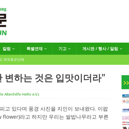
칼럼
특별연재
기고
게시판 / 행사 / 알림
년도 재외동포단체
장 안 변하는 것은 입맛이더라”
인회장선거 공고
게시판 / 행사 / 알림
e Altenhilfe HeRo e.V.)
독일 연방·주정부 조치현황
피고 있다며 풍경 사진을 지인이 보내왔다. 이팝
 flower)라고 하지만 우리는 쌀밥나무라고 부른
 재독일한인체육회로 거듭나겠습니다”
한인소식
…“한-EU 협력 ‘가교’ 넘어 혁신 거점으로”
한인소식