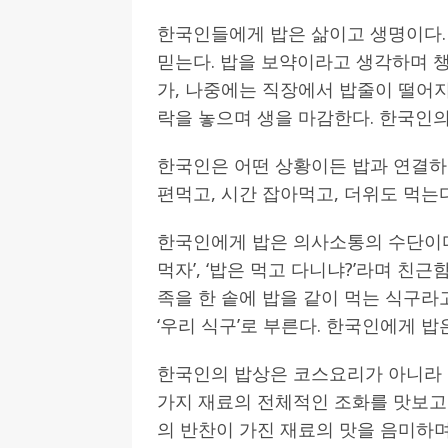
한국인들에게 밥은 삶이고 생명이다.
[ 2026-07-27 ]
튀빙겐대, ‘독일어권 한국
믿는다. 밥을 보약이라고 생각하며 
[ 2026-07-20 ]
7.23 접수마감] 제10
가, 나중에는 직장에서 밥줄이 떨어
[ 2026-07-20 ]
“정체성은 연결의 자산”…
락을 놓으며 생을 마감한다. 한국인
인소식
한국인은 어떤 상황이든 밥과 연결하여
[ 2026-07-20 ]
김담예 아동을 소개 합
편먹고, 시간 잡아먹고, 더위도 먹는다
[ 2022-03-20 ]
사진의 주인을 찾습니다
한국인에게 밥은 의사소통의 수단이다.
먹자’, ‘밥은 먹고 다니냐?’라며 친
족을 한 솥에 밥을 같이 먹는 식구라
‘우리 식구’로 부른다. 한국인에게 밥
한국인의 밥상은 코스요리가 아니라 
가지 재료의 전체적인 조화를 맛보고 
의 반찬이 가진 재료의 맛을 음미하