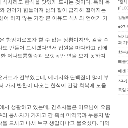
 식사라도 한식을 맛있게 드시는 것이다. 특히 독
“정체
(FL
와 언어가 힘들어져 삶의 질이 급격히 떨어지는
 싶어 하지 않는 가장 큰 이유도 식사와 언어가 가
김담예
#27
남기고
은 항암치료조차 할 수 없는 상황이지만, 걸을 수
과 
이라도 만들어 드시겠다면서 입원을 마다하고 집에
함부르
심각한 저나트륨혈증과 오랫동안 변을 보지 못하여
베를린
에센 
 요거트가 전부였는데, 에너지와 단백질이 많이 부
7.2
여러 가지 반찬이 나오는 한식이 건강 회복에 도움
독일 
원에서 생활하고 있는데, 간호사들은 이모님이 요즘
우리 봉사자가 가지고 간 즉석 미역국과 누룽지 밥
락을 드시고 나서 누구 생일이냐고 물으셨다. 미역