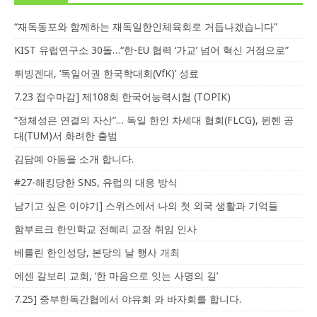
“재독동포와 함께하는 재독일한인체육회로 거듭나겠습니다”
KIST 유럽연구소 30돌…“한-EU 협력 ‘가교’ 넘어 혁신 거점으로”
튀빙겐대, ‘독일어권 한국학대회(VfK)’ 성료
7.23 접수마감] 제108회 한국어능력시험 (TOPIK)
“정체성은 연결의 자산”… 독일 한인 차세대 협회(FLCG), 뮌헨 공
대(TUM)서 화려한 출범
김담예 아동을 소개 합니다.
#27-해킹당한 SNS, 유럽의 대응 방식
남기고 싶은 이야기] 스위스에서 나의 첫 외국 생활과 기억들
함부르크 한인학교 전혜리 교장 취임 인사
베를린 한인성당, 본당의 날 행사 개최
에센 갈보리 교회, ‘한 마음으로 잇는 사명의 길’
7.25] 중부한독간협에서 야유회 와 바자회를 합니다.