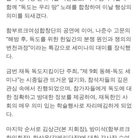
함께 “독도는 우리 땅” 노래를 합창하며 이날 행상의
의미를 되새겼다.
함부르크여성합창단의 공연에 이어, 나준수 고문의
“해방 후, 독도를 위한 한일간의 분쟁 원인과 쟁의의
변천과정”이라는 특강으로 세미나의 대미를 장식했
다.
금번 재독 독도지킴이단 주최, “제 9회 동해-독도 세
미나”는 시종일관 뜨거운 열기와, 참석자들의 깊은
관심 속에서 진행되었으며, 참가자들에게 독도에 대
한 정확하고 방대한 정보를 제공하여, 재독한인 사
회의 매우 의미 있는 학술행사로 자리매김하게 되었
다.
마지막 순서로 김상근(본 지회장), 방미석(함부르크
한인회장), 한상옥(갈레리단장)에 대한 감사장 수여