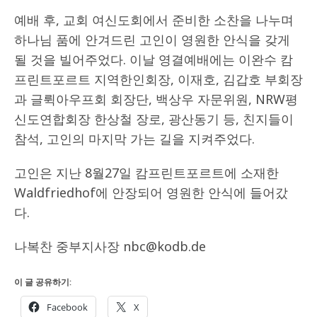
예배 후, 교회 여신도회에서 준비한 소찬을 나누며
하나님 품에 안겨드린 고인이 영원한 안식을 갖게
될 것을 빌어주었다. 이날 영결예배에는 이완수 캄
프린트포르트 지역한인회장, 이재호, 김갑호 부회장
과 글뤽아우프회 회장단, 백상우 자문위원, NRW평
신도연합회장 한상철 장로, 광산동기 등, 친지들이
참석, 고인의 마지막 가는 길을 지켜주었다.
고인은 지난 8월27일 캄프린트포르트에 소재한
Waldfriedhof에 안장되어 영원한 안식에 들어갔
다.
나복찬 중부지사장 nbc@kodb.de
이 글 공유하기:
Facebook
X