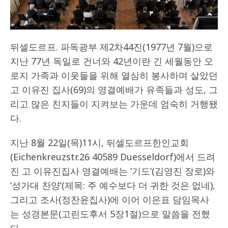
뒤셀도르프. 파독광부 제2차44진(1977년 7월)으로
지난 77년 독일로 건너와 42년이란 긴 세월동안 오
로지 가족과 이웃들을 위해 열심히 봉사하며 살았던
고 이유진 집사(69)의 영결예배가 유족들과 성도, 그
리고 많은 친지들이 지켜보는 가운데 엄숙히 거행됐
다.
지난 8월 22일(목)11시, 뒤셀도르프한인교회
(Eichenkreuzstr.26 40589 Duesseldorf)에서 드려
진 고 이유진집사 영결예배는 ‘기도’(김영진 장로)와
‘성가대 찬양’(제목: 주 예수보다 더 귀한 것은 없네),
그리고 조사(정찬윤집사)에 이어 이은표 담임목사
는 성경본문(고린도후서 5장1절)으로 말씀을 전했
다.