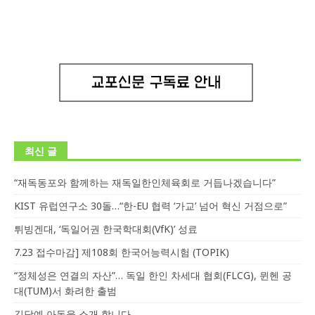
최신 글
“재독동포와 함께하는 재독일한인체육회로 거듭나겠습니다”
KIST 유럽연구소 30돌…“한-EU 협력 ‘가교’ 넘어 혁신 거점으로”
튀빙겐대, ‘독일어권 한국학대회(VfK)’ 성료
7.23 접수마감] 제108회 한국어능력시험 (TOPIK)
“정체성은 연결의 자산”… 독일 한인 차세대 협회(FLCG), 뮌헨 공
대(TUM)서 화려한 출범
김담예 아동을 소개 합니다.