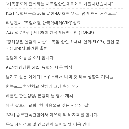
“재독동포와 함께하는 재독일한인체육회로 거듭나겠습니다”
KIST 유럽연구소 30돌…“한-EU 협력 ‘가교’ 넘어 혁신 거점으로”
튀빙겐대, ‘독일어권 한국학대회(VfK)’ 성료
7.23 접수마감] 제108회 한국어능력시험 (TOPIK)
“정체성은 연결의 자산”… 독일 한인 차세대 협회(FLCG), 뮌헨 공
대(TUM)서 화려한 출범
김담예 아동을 소개 합니다.
#27-해킹당한 SNS, 유럽의 대응 방식
남기고 싶은 이야기] 스위스에서 나의 첫 외국 생활과 기억들
함부르크 한인학교 전혜리 교장 취임 인사
베를린 한인성당, 본당의 날 행사 개최
에센 갈보리 교회, ‘한 마음으로 잇는 사명의 길’
7.25] 중부한독간협에서 야유회 와 바자회를 합니다.
독일 재난경보 및 긴급연락 모바일 앱 이용 안내