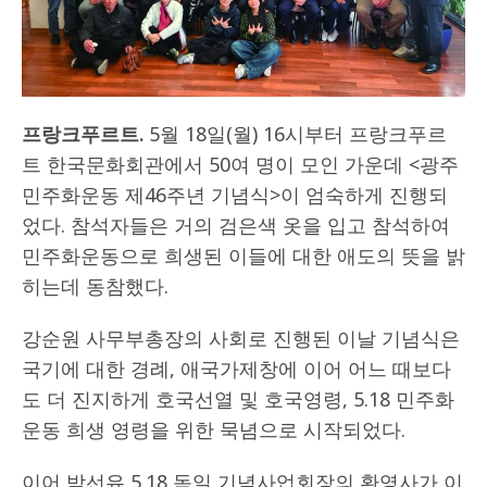
프랑크푸르트.
5월 18일(월) 16시부터 프랑크푸르
트 한국문화회관에서 50여 명이 모인 가운데 <광주
민주화운동 제46주년 기념식>이 엄숙하게 진행되
었다. 참석자들은 거의 검은색 옷을 입고 참석하여
민주화운동으로 희생된 이들에 대한 애도의 뜻을 밝
히는데 동참했다.
강순원 사무부총장의 사회로 진행된 이날 기념식은
국기에 대한 경례, 애국가제창에 이어 어느 때보다
도 더 진지하게 호국선열 및 호국영령, 5.18 민주화
운동 희생 영령을 위한 묵념으로 시작되었다.
이어 박선유 5.18 독일 기념사업회장의 환영사가 이