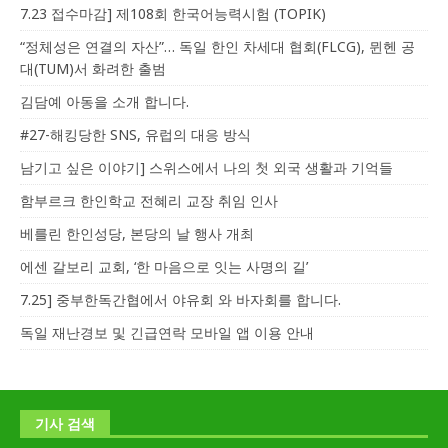
7.23 접수마감] 제108회 한국어능력시험 (TOPIK)
“정체성은 연결의 자산”… 독일 한인 차세대 협회(FLCG), 뮌헨 공
대(TUM)서 화려한 출범
김담예 아동을 소개 합니다.
#27-해킹당한 SNS, 유럽의 대응 방식
남기고 싶은 이야기] 스위스에서 나의 첫 외국 생활과 기억들
함부르크 한인학교 전혜리 교장 취임 인사
베를린 한인성당, 본당의 날 행사 개최
에센 갈보리 교회, ‘한 마음으로 잇는 사명의 길’
7.25] 중부한독간협에서 야유회 와 바자회를 합니다.
독일 재난경보 및 긴급연락 모바일 앱 이용 안내
기사 검색