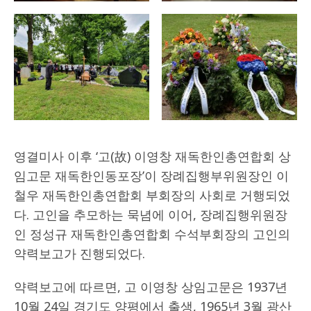
영결미사 이후 ‘고(故) 이영창 재독한인총연합회 상
임고문 재독한인동포장’이 장례집행부위원장인 이
철우 재독한인총연합회 부회장의 사회로 거행되었
다. 고인을 추모하는 묵념에 이어, 장례집행위원장
인 정성규 재독한인총연합회 수석부회장의 고인의
약력보고가 진행되었다.
약력보고에 따르면, 고 이영창 상임고문은 1937년
10월 24일 경기도 양평에서 출생, 1965년 3월 광산