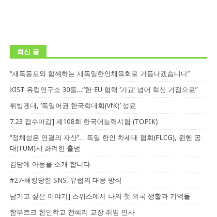
최신 글
“재독동포와 함께하는 재독일한인체육회로 거듭나겠습니다”
KIST 유럽연구소 30돌…“한-EU 협력 ‘가교’ 넘어 혁신 거점으로”
튀빙겐대, ‘독일어권 한국학대회(VfK)’ 성료
7.23 접수마감] 제108회 한국어능력시험 (TOPIK)
“정체성은 연결의 자산”… 독일 한인 차세대 협회(FLCG), 뮌헨 공
대(TUM)서 화려한 출범
김담예 아동을 소개 합니다.
#27-해킹당한 SNS, 유럽의 대응 방식
남기고 싶은 이야기] 스위스에서 나의 첫 외국 생활과 기억들
함부르크 한인학교 전혜리 교장 취임 인사