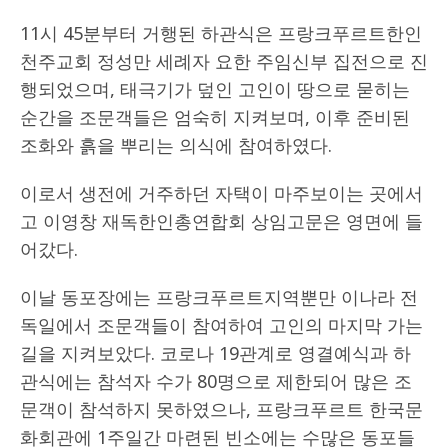
11시 45분부터 거행된 하관식은 프랑크푸르트한인
천주교회 정성만 세례자 요한 주임신부 집전으로 진
행되었으며, 태극기가 덮인 고인이 땅으로 묻히는
순간을 조문객들은 엄숙히 지켜보며, 이후 준비된
조화와 흙을 뿌리는 의식에 참여하였다.
이로서 생전에 거주하던 자택이 마주보이는 곳에서
고 이영창 재독한인총연합회 상임고문은 영면에 들
어갔다.
이날 동포장에는 프랑크푸르트지역뿐만 이나라 전
독일에서 조문객들이 참여하여 고인의 마지막 가는
길을 지켜보았다. 코로나 19관계로 영결예식과 하
관식에는 참석자 수가 80명으로 제한되어 많은 조
문객이 참석하지 못하였으나, 프랑크푸르트 한국문
화회관에 1주일간 마련된 빈소에는 수많은 동포들