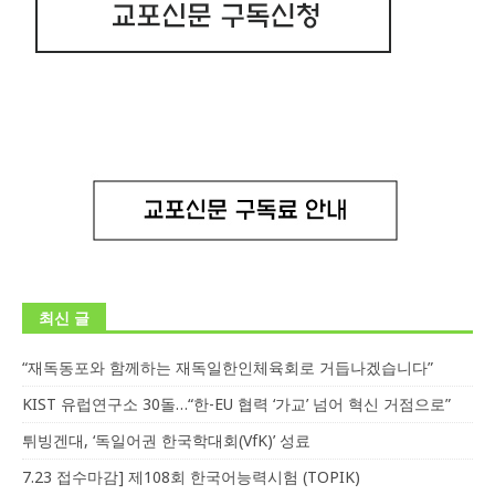
최신 글
“재독동포와 함께하는 재독일한인체육회로 거듭나겠습니다”
KIST 유럽연구소 30돌…“한-EU 협력 ‘가교’ 넘어 혁신 거점으로”
튀빙겐대, ‘독일어권 한국학대회(VfK)’ 성료
7.23 접수마감] 제108회 한국어능력시험 (TOPIK)