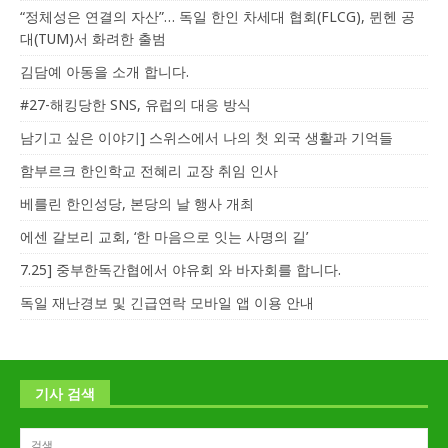
“정체성은 연결의 자산”… 독일 한인 차세대 협회(FLCG), 뮌헨 공
대(TUM)서 화려한 출범
김담예 아동을 소개 합니다.
#27-해킹당한 SNS, 유럽의 대응 방식
남기고 싶은 이야기] 스위스에서 나의 첫 외국 생활과 기억들
함부르크 한인학교 전혜리 교장 취임 인사
베를린 한인성당, 본당의 날 행사 개최
에센 갈보리 교회, ‘한 마음으로 잇는 사명의 길’
7.25] 중부한독간협에서 야유회 와 바자회를 합니다.
독일 재난경보 및 긴급연락 모바일 앱 이용 안내
기사 검색