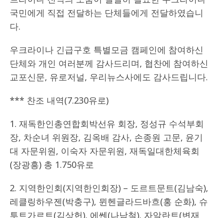
국민에게 직접 전달하는 단체들에게 전달하였습니
다.
우크라이나 긴급구호 특별모금 캠페인에 참여하신
단체와 개인 여러분께 감사드리며, 협찬에 참여하신
교포신문, 유로저널, 우리뉴스사에도 감사드립니다.
*** 찬조 내역(7.230유로)
1. 재독한인총연합회박선유 회장, 정성규 수석부회
장, 차순녀 위원장, 김옥배 감사, 손종원 고문, 윤기
대 자문위원, 이숙자 자문위원, 재독일대한체육회
(장광흥) 총 1.750유로
2. 지역한인회(지역한인회장) – 도르트문트(김남숙),
레클링하우젠(박충구), 뮌헨글라드바흐(홍 순화), 슈
투트가르트(김상헌), 에쎈(나남철), 자알란트(변재