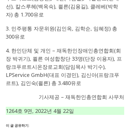
선), 칼스루헤(백옥숙), 쾰른(김용길), 클레베(박학
자) 총 1.700유로
3. 민주평통 자문위원(김인옥, 김학순, 임혜정) 총
300유로
4. 한인단체 및 개인 – 재독한인장애인총연합회(회
장 박귀기), 쾰른 여성합창단 33명(단장 이용자), 프
랑크푸르트시온장로교회(담임목사 박기수),
LPService GmbH(대표 이경민), 김신아(프랑크푸
르트), 김인숙(쾰른) 총 3.480유로
기사제공 – 재독한인총연합회 사무처
1264호 9면, 2022년 4월 22일
이 글 공유하기: