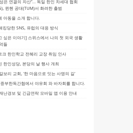
성은 연결의 자산”… 독일 한인 차세대 협회
CG), 뮌헨 공대(TUM)서 화려한 출범
 아동을 소개 합니다.
-해킹당한 SNS, 유럽의 대응 방식
 싶은 이야기] 스위스에서 나의 첫 외국 생활
기억들
크 한인학교 전혜리 교장 취임 인사
 한인성당, 본당의 날 행사 개최
갈보리 교회, ‘한 마음으로 잇는 사명의 길’
5] 중부한독간협에서 야유회 와 바자회를 합니다.
재난경보 및 긴급연락 모바일 앱 이용 안내