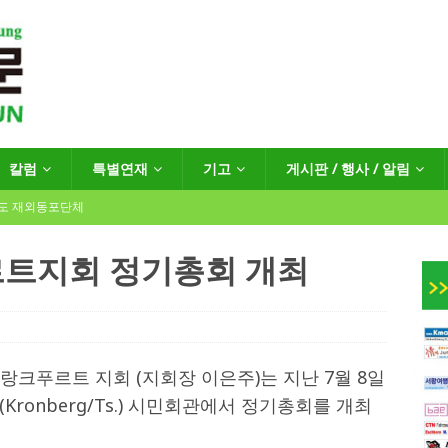
칼럼
특별연재
기고
게시판 / 행사 / 알림
년도 재외동포단체
트지회 정기총회 개최
인회장선거 공고
게시판 / 행사 / 알림
독일 연방·주정부 조치현황
크푸르트 지회 (지회장 이은주)는 지난 7월 8일
ronberg/Ts.) 시민회관에서 정기총회를 개최
 재독일한인체육회로 거듭나겠습니다”
한인소식
…“한-EU 협력 ‘가교’ 넘어 혁신 거점으로”
한인소식