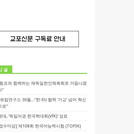
신 글
독동포와 함께하는 재독일한인체육회로 거듭나겠
다”
T 유럽연구소 30돌…“한-EU 협력 ‘가교’ 넘어 혁신
으로”
대, ‘독일어권 한국학대회(VfK)’ 성료
3 접수마감] 제108회 한국어능력시험 (TOPIK)