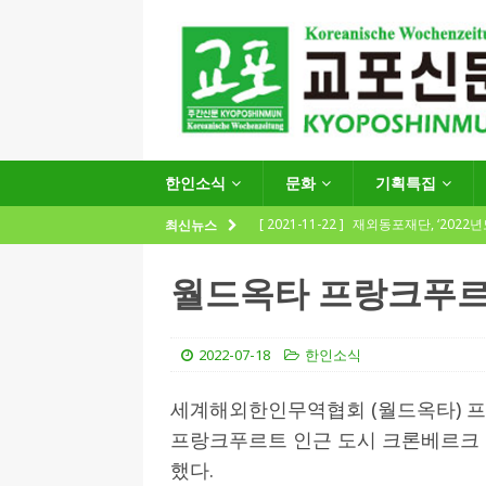
한인소식
문화
기획특집
[ 2021-11-22 ]
재외동포재단, ‘2022
최신뉴스
지원사업 수요조사’ 실시
한인소식
월드옥타 프랑크푸르
[ 2021-09-24 ]
함부르크한인회
제57회 정기총회 공고 및 제30대 한
2022-07-18
한인소식
[ 2020-12-14 ]
코로나 확산세에 따른 
세계해외한인무역협회 (월드옥타) 프랑
(12.14일 기준)
게시판 / 행사 / 알림
프랑크푸르트 인근 도시 크론베르크 (K
[ 2026-07-27 ]
“재독동포와 함께하는
했다.
[ 2026-07-27 ]
KIST 유럽연구소 30돌