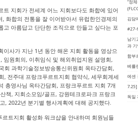
“정체
(FL
르트 지회가 전세계 어느 지회보다도 화합에 있어
며, 화합의 전통을 잘 이어받아서 유럽한인경제의
김담예
롭고 아름답고 단단한 조직으로 만들고 싶다는 포
#27
남기고
과 
이사가 지난 1년 동안 해온 지회 활동을 영상으
함부르
터, 임원회의, 이취임식 및 해외취업지원 설명회,
베를린
, 국회 과학기술정보방송통신위원회 옥타간담회,
회, 전주대 프랑크푸르트지회 협약식, 세무회계세
에센 
석 총영사님 옥타간담회, 프랑크푸르트 지회 7개
7.2
산책, 지회소모임/골프, 강원테크로파크 프랑크
독일 
, 2022년 분기별 행사계획에 대해 공지했다.
크푸르트지회 활성화 워크샵을 안내하며 회원님들