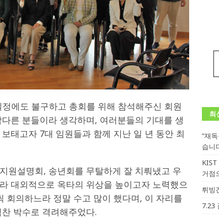
일정에도 불구하고 총회를 위해 참석해주신 회원
최
남다른 분들이라 생각하며, 여러분들의 기대를 생
보태고자 7대 임원들과 함께 지난 일 년 동안 최
“재
습니
KIS
지원설명회, 송년회를 무탈하게 잘 치뤄냈고 우
거점
니라 대외적으로 옥타의 위상을 높이고자 노력했으
튀빙겐
씩 회의하느라 정말 수고 많이 했다며, 이 자리를
7.2
힘찬 박수로 격려해주었다.