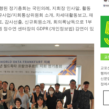
행된 정기총회는 국민의례, 지회장 인사말, 활동
학대회(VfK)’ 성료
한인소식
신규사업/지회통상위원회 소개, 차세대활동보고, 재
8회 한국어능력시험 (TOPIK)
게시판 / 행사 / 알림
표, 감사선출, 신규회원소개, 회의록낭독으로 1부
 독일 한인 차세대 협회(FLCG), 뮌헨 공대(TUM)서 화려한 출범
한
 정수연 센터장의 GDPR (개인정보법) 강연이 있
니다.
사랑의 손길
.
게시판 / 행사 / 알림
교
교포신
행하
신문
정에서