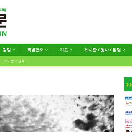
칼럼
특별연재
기고
게시판 / 행사 / 알림
년도 재외동포단체
인회장선거 공고
게시판 / 행사 / 알림
독일 연방·주정부 조치현황
 재독일한인체육회로 거듭나겠습니다”
한인소식
…“한-EU 협력 ‘가교’ 넘어 혁신 거점으로”
한인소식