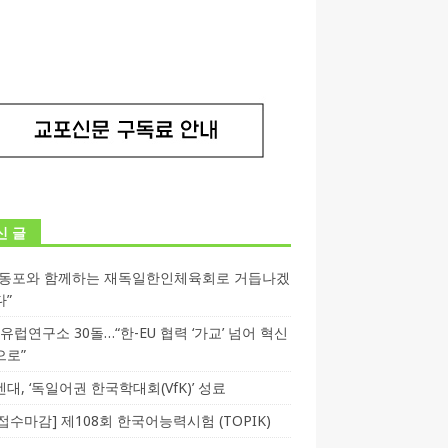
신 글
독동포와 함께하는 재독일한인체육회로 거듭나겠
다”
T 유럽연구소 30돌…“한-EU 협력 ‘가교’ 넘어 혁신
으로”
대, ‘독일어권 한국학대회(VfK)’ 성료
3 접수마감] 제108회 한국어능력시험 (TOPIK)