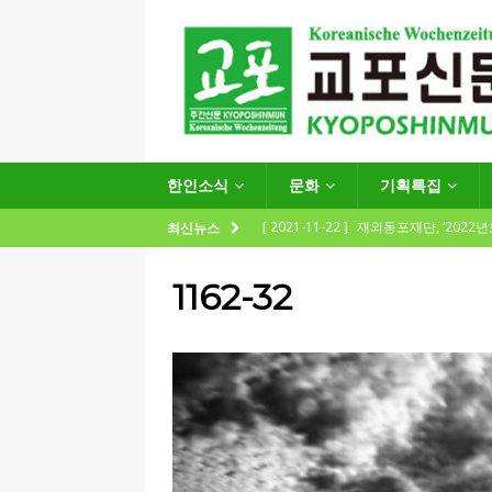
한인소식
문화
기획특집
[ 2021-11-22 ]
재외동포재단, ‘2022
최신뉴스
지원사업 수요조사’ 실시
한인소식
1162-32
[ 2021-09-24 ]
함부르크한인회
제57회 정기총회 공고 및 제30대 한
[ 2020-12-14 ]
코로나 확산세에 따른 
(12.14일 기준)
게시판 / 행사 / 알림
[ 2026-07-27 ]
“재독동포와 함께하는
[ 2026-07-27 ]
KIST 유럽연구소 30돌