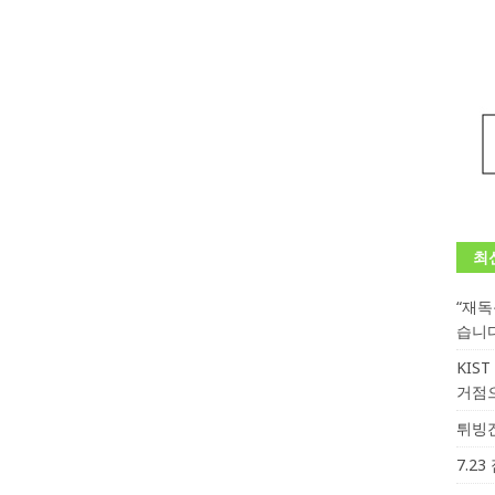
최
“재
습니
KIS
거점
튀빙겐
7.2