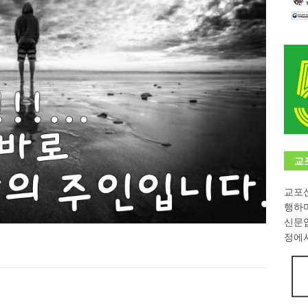
학대회(VfK)’ 성료
한인소식
8회 한국어능력시험 (TOPIK)
게시판 / 행사 / 알림
 독일 한인 차세대 협회(FLCG), 뮌헨 공대(TUM)서 화려한 출범
한
니다.
사랑의 손길
.
게시판 / 행사 / 알림
교
교포신
행하
신문
정에서