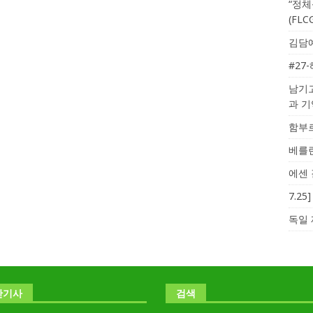
“정체
(FL
김담예
#27
남기고
과 
함부르
베를린
에센 
7.2
독일 
난기사
검색