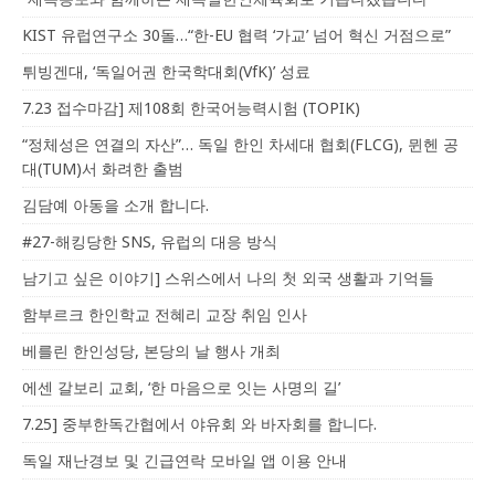
KIST 유럽연구소 30돌…“한-EU 협력 ‘가교’ 넘어 혁신 거점으로”
튀빙겐대, ‘독일어권 한국학대회(VfK)’ 성료
7.23 접수마감] 제108회 한국어능력시험 (TOPIK)
“정체성은 연결의 자산”… 독일 한인 차세대 협회(FLCG), 뮌헨 공
대(TUM)서 화려한 출범
김담예 아동을 소개 합니다.
#27-해킹당한 SNS, 유럽의 대응 방식
남기고 싶은 이야기] 스위스에서 나의 첫 외국 생활과 기억들
함부르크 한인학교 전혜리 교장 취임 인사
베를린 한인성당, 본당의 날 행사 개최
에센 갈보리 교회, ‘한 마음으로 잇는 사명의 길’
7.25] 중부한독간협에서 야유회 와 바자회를 합니다.
독일 재난경보 및 긴급연락 모바일 앱 이용 안내