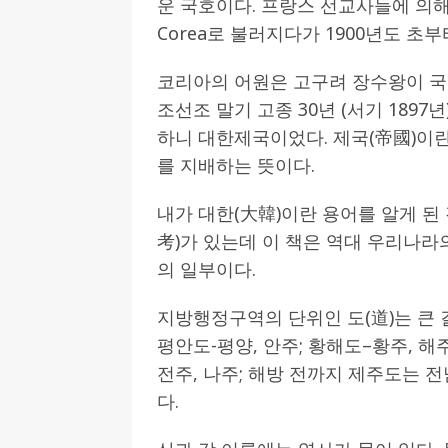
운 국호이다. 프랑스 선교사들에 의해 
Corea로 불러지다가 1900년도 초부
[ 2026-07-27 ]
튀빙겐대, ‘독일어권 한국
[ 2026-07-20 ]
7.23 접수마감] 제10
코리아의 어원은 고구려 장수왕이 국
[ 2026-07-20 ]
“정체성은 연결의 자산”…
조선조 말기 고종 30년 (서기 1897
인소식
하니 대한제국이었다. 제국(帝國)이
를 지배하는 뜻이다.
[ 2026-07-20 ]
김담예 아동을 소개 합
[ 2022-03-20 ]
사진의 주인을 찾습니다
내가 대한(大韓)이란 용어를 알게 된
考)가 있는데 이 책은 역대 우리나라
의 일부이다.
지방행정구역의 단위인 도(道)는 큰
평안도-평양, 안주; 황해도–황주, 해주
전주, 나주; 해방 전까지 제주도는 
다.