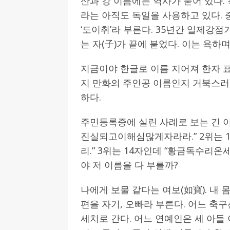
산과 강 이름에는 역사가 묻어 있다.
라는 아직도 독일을 사용하고 있다. 
‘도이취’라 부른다. 35년간 일제강점
는 자(子)가 끝에 붙었다. 이는 욕하
지금이야 한글로 이름 지어져 한자 표
지 만화의 주인공 이름인지 거북스러운
하다.
주민등록증에 실린 사례로 보는 긴 
진실되고이해심많게자라라.” 2위는
리.” 3위는 14자인데 “황금독수리
야 저 이름을 다 부를까?
나에게 보물 같다는 여보(如寶). 내 
편을 자기, 오빠라 부른다. 어느 축구
세치로 간다. 어느 연예인은 세 아들 