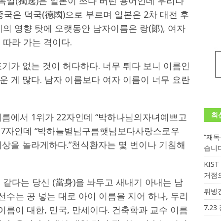
 독일(獨逸)은 일본이 쓰다 버린 용어인데 우리나
중국은 덕국(德國)으로 부르며 일본은 2차 대전 후
기의 영향 탓에 오랫동안 남자이름은 랑(郞), 여자
며 따라 가는 격이다.
기가 없는 것이 허다하다. 너무 튀다 보니 이름인
 게 많다. 남자 이름보다 여자 이름이 너무 요란
최
이름에서 1위가 22자인데 “박하나님의자녀예쁘고
 17자인데 “박하늘별님구름햇님보다사랑스로우
“재
온세상을 놀라게하다.”천식환자는 몇 번이나 기침해
습니
KIS
거점
몸 같다는 당신 (當身)을 놔두고 새내기 아내는 남
튀빙겐
선수는 공 넣는 대로 아이 이름을 지어 하나, 두리
7.2
이름이 대한, 민국, 만세이다. 건축학과 교수 이름