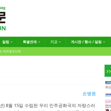
칼럼
특별연재
기고
게시판 / 행사 / 알림
년도 재외동포단체
인회장선거 공고
게시판 / 행사 / 알림
독일 연방·주정부 조치현황
손병원
 재독일한인체육회로 거듭나겠습니다”
한인소식
48년) 8월 15일 수립된 우리 민주공화국의 자랑스러
…“한-EU 협력 ‘가교’ 넘어 혁신 거점으로”
한인소식