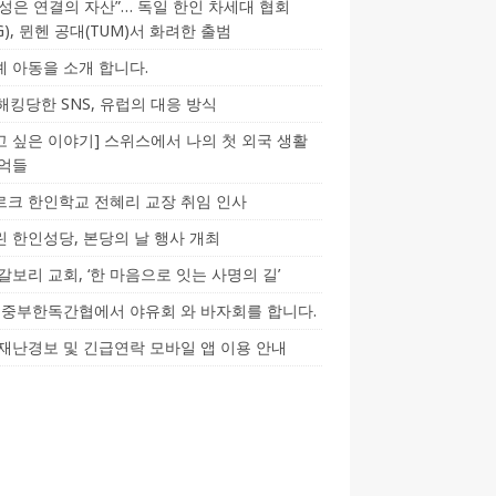
성은 연결의 자산”… 독일 한인 차세대 협회
CG), 뮌헨 공대(TUM)서 화려한 출범
 아동을 소개 합니다.
-해킹당한 SNS, 유럽의 대응 방식
 싶은 이야기] 스위스에서 나의 첫 외국 생활
기억들
크 한인학교 전혜리 교장 취임 인사
 한인성당, 본당의 날 행사 개최
갈보리 교회, ‘한 마음으로 잇는 사명의 길’
5] 중부한독간협에서 야유회 와 바자회를 합니다.
재난경보 및 긴급연락 모바일 앱 이용 안내