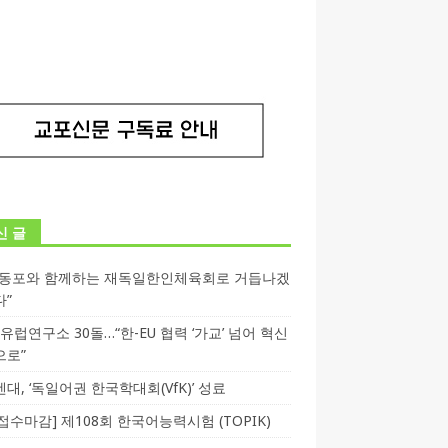
신 글
독동포와 함께하는 재독일한인체육회로 거듭나겠
다”
T 유럽연구소 30돌…“한-EU 협력 ‘가교’ 넘어 혁신
으로”
대, ‘독일어권 한국학대회(VfK)’ 성료
3 접수마감] 제108회 한국어능력시험 (TOPIK)