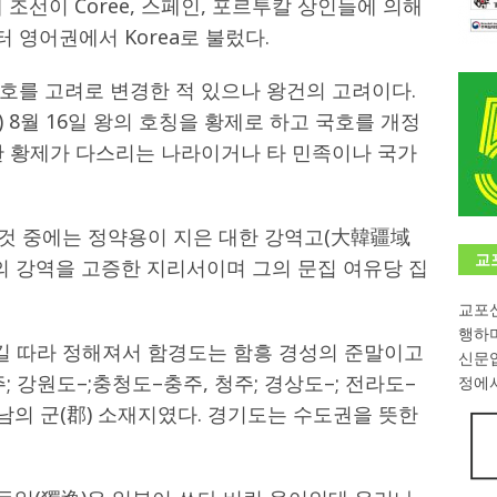
조선이 Coree, 스페인, 포르투칼 상인들에 의해
터 영어권에서 Korea로 불렀다.
학대회(VfK)’ 성료
한인소식
8회 한국어능력시험 (TOPIK)
게시판 / 행사 / 알림
호를 고려로 변경한 적 있으나 왕건의 고려이다.
 독일 한인 차세대 협회(FLCG), 뮌헨 공대(TUM)서 화려한 출범
한
년) 8월 16일 왕의 호칭을 황제로 하고 국호를 개정
란 황제가 다스리는 나라이거나 타 민족이나 국가
니다.
사랑의 손길
.
게시판 / 행사 / 알림
 것 중에는 정약용이 지은 대한 강역고(大韓疆域
교
의 강역을 고증한 지리서이며 그의 문집 여유당 집
교포신
행하
 길 따라 정해져서 함경도는 함흥 경성의 준말이고
신문
; 강원도–;충청도–충주, 청주; 경상도–; 전라도–
정에서
전남의 군(郡) 소재지였다. 경기도는 수도권을 뜻한