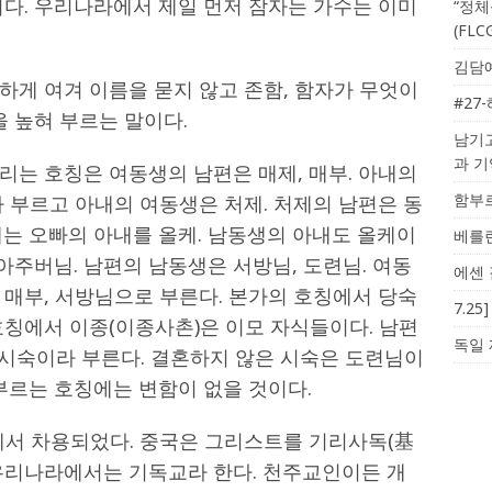
이다. 우리나라에서 제일 먼저 잠자는 가수는 이미
“정체
(FL
김담예
하게 여겨 이름을 묻지 않고 존함, 함자가 무엇이
#27
을 높혀 부르는 말이다.
남기고
과 
리는 호칭은 여동생의 남편은 매제, 매부. 아내의
함부르
 부르고 아내의 여동생은 처제. 처제의 남편은 동
에는 오빠의 아내를 올케. 남동생의 아내도 올케이
베를린
 아주버님. 남편의 남동생은 서방님, 도련님. 여동
에센 
 매부, 서방님으로 부른다. 본가의 호칭에서 당숙
7.2
호칭에서 이종(이종사촌)은 이모 자식들이다. 남편
독일 
 시숙이라 부른다. 결혼하지 않은 시숙은 도련님이
부르는 호칭에는 변함이 없을 것이다.
에서 차용되었다. 중국은 그리스트를 기리사독(基
우리나라에서는 기독교라 한다. 천주교인이든 개