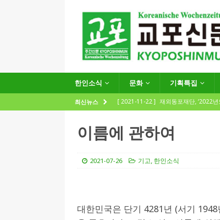
한인소식
문화
기획특집
[ 2021-11-22 ]
재외동포재단, ‘2022
최신뉴스
지원사업 수요조사’ 실시
한인소식
이름에 관하여
[ 2021-09-24 ]
함부르크한인회
제57회 정기총회 공고 및 제30대 한
2021-07-26
기고
,
한인소식
[ 2020-12-14 ]
코로나 확산세에 따른 
(12.14일 기준)
게시판 / 행사 / 알림
[ 2026-07-27 ]
“재독동포와 함께하는
대한민국은 단기 4281년 (서기 19
[ 2026-07-27 ]
KIST 유럽연구소 30돌