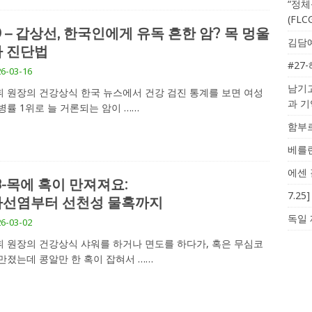
“정체
(FL
9 – 갑상선, 한국인에게 유독 흔한 암? 목 멍울
김담예
 진단법
#27
6-03-16
남기고
 원장의 건강상식 한국 뉴스에서 건강 검진 통계를 보면 여성
과 
병률 1위로 늘 거론되는 암이
……
함부르
베를린
에센 
8-목에 혹이 만져져요:
7.2
선염부터 선천성 물혹까지
독일 
6-03-02
 원장의 건강상식 샤워를 하거나 면도를 하다가, 혹은 무심코
만졌는데 콩알만 한 혹이 잡혀서
……