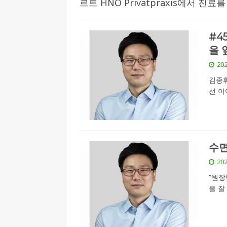
르트 HNO Privatpraxis에서 진료를 하
[ 2026-07-27 ]
튀빙겐대, ‘독일어권 한국
[ 2026-07-20 ]
7.23 접수마감] 제10
#4
을 
[ 2026-07-20 ]
“정체성은 연결의 자산”…
202
인소식
김종휘
[ 2026-07-20 ]
김담예 아동을 소개 합
선 이
[ 2022-03-20 ]
사진의 주인을 찾습니다
수
202
“원장
을 잘