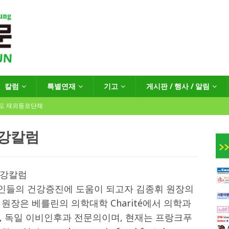
칼럼
특별연재
기고
게시판 / 행사 / 알림
년도 재외동포단체
건강칼럼
인회장선거 공고
게시판 / 행사 / 알림
건강칼럼
독일 연방·주정부 조치현황
인들의 건강증진에 도움이 되고자 김종휘 원장의
원장은 베를린의 의학대학 Charité에서 의학과
 재독일한인체육회로 거듭나겠습니다”
한인소식
, 독일 이비인후과 전문의이며, 현재는 프랑크푸
…“한-EU 협력 ‘가교’ 넘어 혁신 거점으로”
한인소식