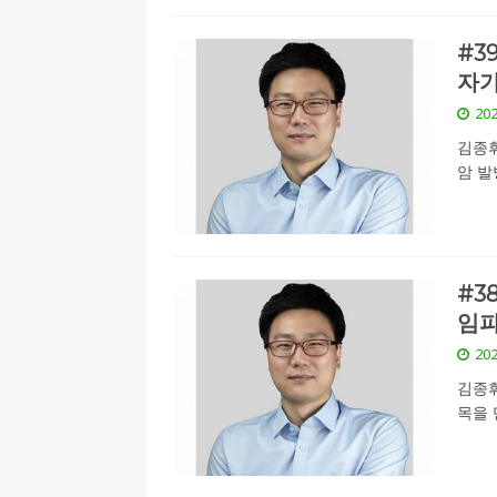
#3
자가
202
김종휘
암 발
#3
임파
202
김종휘
목을 