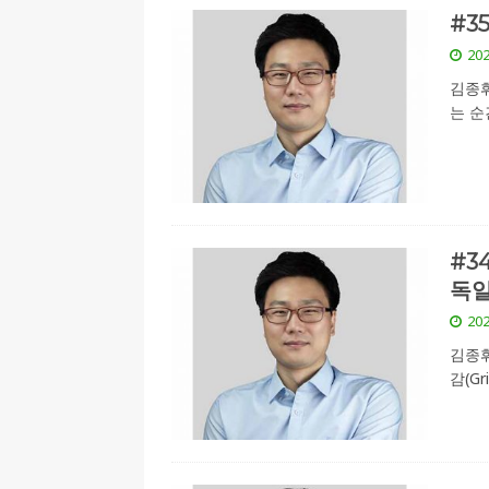
#3
202
김종휘
는 순
#3
독일
202
김종휘
감(G