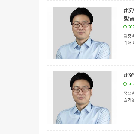
#3
항공
202
김종휘
위해 
#3
202
중요한
즐거운