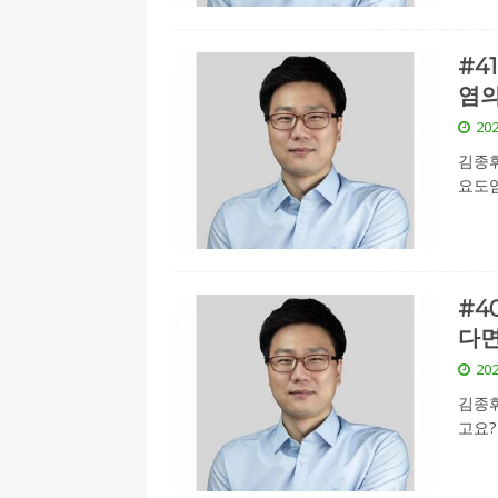
#4
염의
202
김종휘
요도염
#4
다면
202
김종휘
고요?