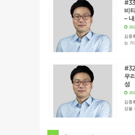
#3
비타
– 
202
김종휘
는 가
#3
우리
성
202
김종휘
강을 