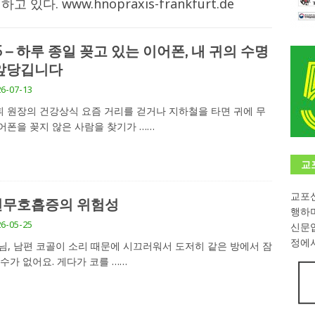
고 있다. www.hnopraxis-frankfurt.de
학대회(VfK)’ 성료
한인소식
8회 한국어능력시험 (TOPIK)
게시판 / 행사 / 알림
5 – 하루 종일 꽂고 있는 이어폰, 내 귀의 수명
앞당깁니다
 독일 한인 차세대 협회(FLCG), 뮌헨 공대(TUM)서 화려한 출범
한
6-07-13
 원장의 건강상식 요즘 거리를 걷거나 지하철을 타면 귀에 무
니다.
사랑의 손길
어폰을 꽂지 않은 사람을 찾기가
……
.
게시판 / 행사 / 알림
교
교포신
면무호흡증의 위험성
행하
6-05-25
신문
정에서
님, 남편 코골이 소리 때문에 시끄러워서 도저히 같은 방에서 잠
 수가 없어요. 게다가 코를
……