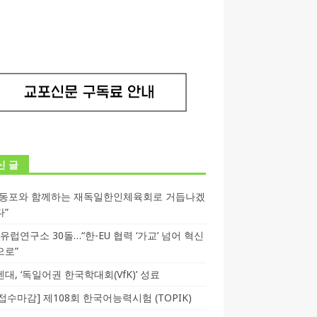
신 글
독동포와 함께하는 재독일한인체육회로 거듭나겠
다”
T 유럽연구소 30돌…“한-EU 협력 ‘가교’ 넘어 혁신
으로”
대, ‘독일어권 한국학대회(VfK)’ 성료
3 접수마감] 제108회 한국어능력시험 (TOPIK)