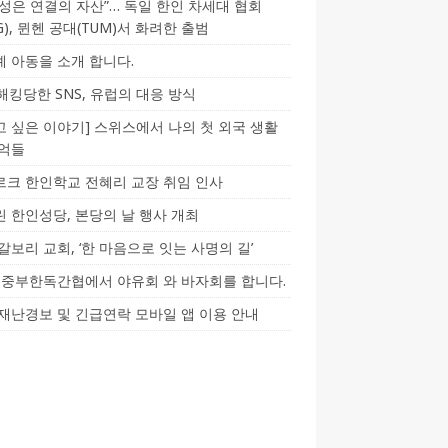
성은 연결의 자산”… 독일 한인 차세대 협회
CG), 뮌헨 공대(TUM)서 화려한 출범
 아동을 소개 합니다.
-해킹당한 SNS, 유럽의 대응 방식
 싶은 이야기] 스위스에서 나의 첫 외국 생활
기억들
크 한인학교 전혜리 교장 취임 인사
 한인성당, 본당의 날 행사 개최
갈보리 교회, ‘한 마음으로 잇는 사명의 길’
5] 중부한독간협에서 야유회 와 바자회를 합니다.
재난경보 및 긴급연락 모바일 앱 이용 안내