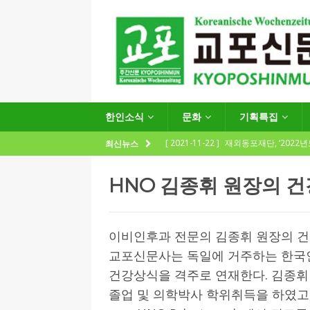
한인소식
문화
기획특집
[ 2021-11-22 ]
재외동포재단, ‘2022
최신뉴스
지원사업 수요조사’ 실시
한인소식
HNO 김종휘 원장의 
[ 2021-09-24 ]
함부르크한인회
제57회 정기총회 공고 및 제30대 한
이비인후과 전문의 김종휘 원장의 
[ 2020-12-14 ]
코로나 확산세에 따른 
교포신문사는 독일에 거주하는 한국
(12.14일 기준)
게시판 / 행사 / 알림
건강상식을 격주로 연재한다. 김종휘 
[ 2026-07-27 ]
“재독동포와 함께하는
졸업 및 의학박사 학위취득을 하였고
[ 2026-07-27 ]
KIST 유럽연구소 30돌