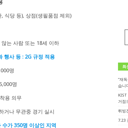
용
, 식당 등), 상점(생필품점 제외)
 않는 사람 또는 18세 이하
행사 등 : 2G 규정 적용
최
,000명
“재
5,000명
습니
KIS
크 착용 의무
거점
소하거나 무관중 경기 실시
튀빙겐
7.2
 수가 350명 이상인 지역