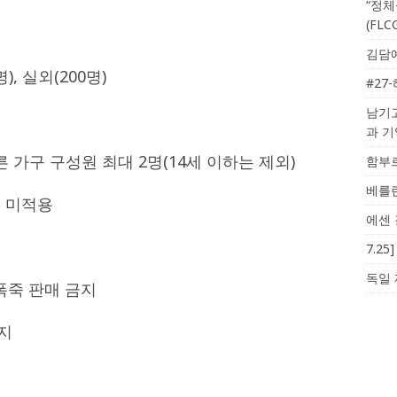
“정체
(FL
김담예
), 실외(200명)
#27
남기고
과 
른 가구 구성원 최대 2명(14세 이하는 제외)
함부르
베를린
치 미적용
에센 
7.2
독일 
및 폭죽 판매 금지
지