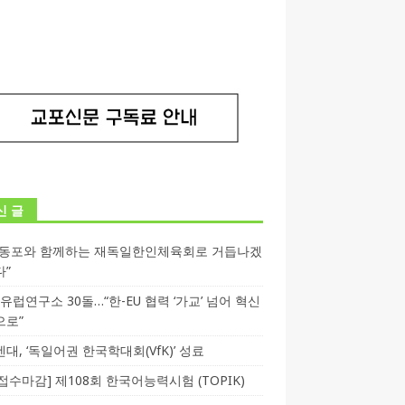
신 글
독동포와 함께하는 재독일한인체육회로 거듭나겠
다”
T 유럽연구소 30돌…“한-EU 협력 ‘가교’ 넘어 혁신
으로”
대, ‘독일어권 한국학대회(VfK)’ 성료
3 접수마감] 제108회 한국어능력시험 (TOPIK)