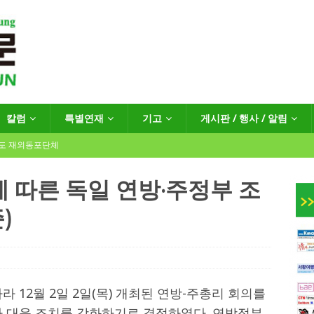
칼럼
특별연재
기고
게시판 / 행사 / 알림
년도 재외동포단체
 따른 독일 연방·주정부 조
)
인회장선거 공고
게시판 / 행사 / 알림
독일 연방·주정부 조치현황
 재독일한인체육회로 거듭나겠습니다”
한인소식
 12월 2일 2일(목) 개최된 연방-주총리 회의를
나 대응 조치를 강화하기로 결정하였다. 연방정부
…“한-EU 협력 ‘가교’ 넘어 혁신 거점으로”
한인소식