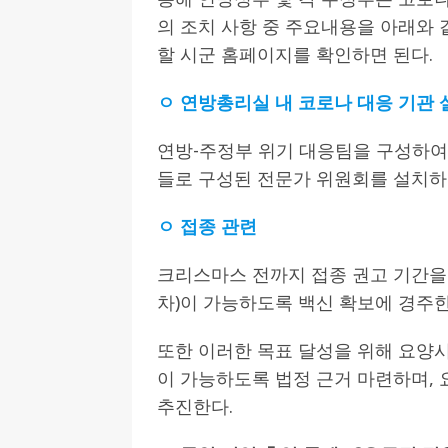
의 조치 사항 중 주요내용을 아래와 
[ 2026-07-27 ]
튀빙겐대, ‘독일어권 한국
할 시군 홈페이지를 확인하면 된다.
[ 2026-07-20 ]
7.23 접수마감] 제10
ㅇ 연방총리실 내 코로나 대응 기관 
[ 2026-07-20 ]
“정체성은 연결의 자산”…
인소식
연방-주정부 위기 대응팀을 구성하여 
[ 2026-07-20 ]
김담예 아동을 소개 합
들로 구성된 전문가 위원회를 설치하여
[ 2022-03-20 ]
사진의 주인을 찾습니다
ㅇ 접종 관련
크리스마스 전까지 접종 권고 기간을 준
차)이 가능하도록 백신 확보에 경주한
또한 이러한 목표 달성을 위해 요양시
이 가능하도록 법정 근거 마련하며,
추진한다.