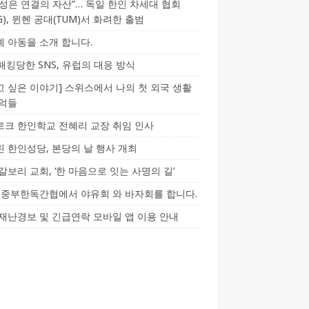
성은 연결의 자산”… 독일 한인 차세대 협회
CG), 뮌헨 공대(TUM)서 화려한 출범
 아동을 소개 합니다.
-해킹당한 SNS, 유럽의 대응 방식
 싶은 이야기] 스위스에서 나의 첫 외국 생활
기억들
크 한인학교 전혜리 교장 취임 인사
 한인성당, 본당의 날 행사 개최
갈보리 교회, ‘한 마음으로 잇는 사명의 길’
5] 중부한독간협에서 야유회 와 바자회를 합니다.
재난경보 및 긴급연락 모바일 앱 이용 안내