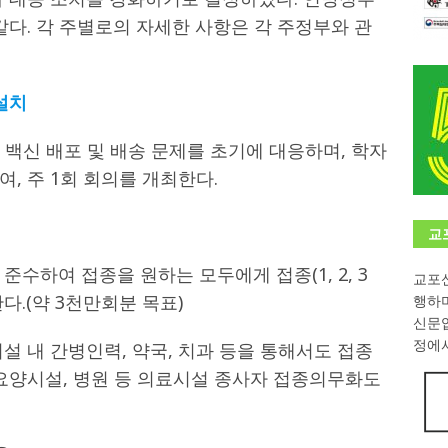
같다. 각 주별로의 자세한 사항은 각 주정부와 관
학대회(VfK)’ 성료
한인소식
8회 한국어능력시험 (TOPIK)
게시판 / 행사 / 알림
설치
 독일 한인 차세대 협회(FLCG), 뮌헨 공대(TUM)서 화려한 출범
한
백신 배포 및 배송 문제를 초기에 대응하며, 학자
니다.
사랑의 손길
, 주 1회 회의를 개최한다.
.
게시판 / 행사 / 알림
교
수하여 접종을 원하는 모두에게 접종(1, 2, 3
교포신
다.(약 3천만회분 목표)
행하
신문
정에서
설 내 간병인력, 약국, 치과 등을 통해서도 접종
 요양시설, 병원 등 의료시설 종사자 접종의무화도