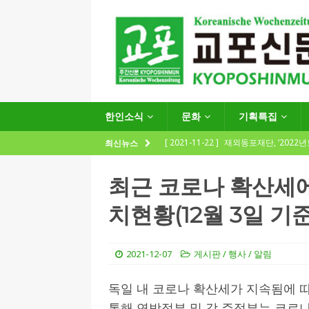
한인소식
문화
기획특집
[ 2021-11-22 ]
재외동포재단, ‘2022
최신뉴스
지원사업 수요조사’ 실시
한인소식
최근 코로나 확산세에
[ 2021-09-24 ]
함부르크한인회
치현황(12월 3일 기준
제57회 정기총회 공고 및 제30대 한
[ 2020-12-14 ]
코로나 확산세에 따른 
2021-12-07
게시판 / 행사 / 알림
(12.14일 기준)
게시판 / 행사 / 알림
[ 2026-07-27 ]
“재독동포와 함께하는
독일 내 코로나 확산세가 지속됨에 따라
통해 연방정부 및 각 주정부는 코로
[ 2026-07-27 ]
KIST 유럽연구소 30돌