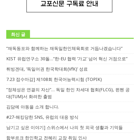
최신 글
“재독동포와 함께하는 재독일한인체육회로 거듭나겠습니다”
KIST 유럽연구소 30돌…“한-EU 협력 ‘가교’ 넘어 혁신 거점으로”
튀빙겐대, ‘독일어권 한국학대회(VfK)’ 성료
7.23 접수마감] 제108회 한국어능력시험 (TOPIK)
“정체성은 연결의 자산”… 독일 한인 차세대 협회(FLCG), 뮌헨 공
대(TUM)서 화려한 출범
김담예 아동을 소개 합니다.
#27-해킹당한 SNS, 유럽의 대응 방식
남기고 싶은 이야기] 스위스에서 나의 첫 외국 생활과 기억들
함부르크 한인학교 전혜리 교장 취임 인사