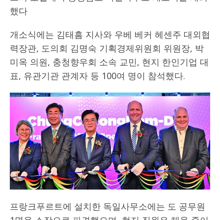
했다
개소식에는 김태흠 지사와 우베 베커 헤센주 대외협
력장관, 도의회 김명숙 기획경제위원회 위원장, 박
미옥 의원, 충청향우회 소속 교민, 현지 한인기업 대
표, 유관기관 관계자 등 100여 명이 참석했다.
프랑크푸르트에 설치한 독일사무소에는 도 공무원