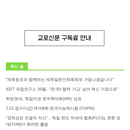
최신 글
“재독동포와 함께하는 재독일한인체육회로 거듭나겠습니다”
KIST 유럽연구소 30돌…“한-EU 협력 ‘가교’ 넘어 혁신 거점으로”
튀빙겐대, ‘독일어권 한국학대회(VfK)’ 성료
7.23 접수마감] 제108회 한국어능력시험 (TOPIK)
“정체성은 연결의 자산”… 독일 한인 차세대 협회(FLCG), 뮌헨 공
대(TUM)서 화려한 출범