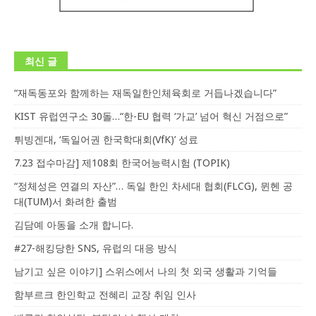
최신 글
“재독동포와 함께하는 재독일한인체육회로 거듭나겠습니다”
KIST 유럽연구소 30돌…“한-EU 협력 ‘가교’ 넘어 혁신 거점으로”
튀빙겐대, ‘독일어권 한국학대회(VfK)’ 성료
7.23 접수마감] 제108회 한국어능력시험 (TOPIK)
“정체성은 연결의 자산”… 독일 한인 차세대 협회(FLCG), 뮌헨 공
대(TUM)서 화려한 출범
김담예 아동을 소개 합니다.
#27-해킹당한 SNS, 유럽의 대응 방식
남기고 싶은 이야기] 스위스에서 나의 첫 외국 생활과 기억들
함부르크 한인학교 전혜리 교장 취임 인사