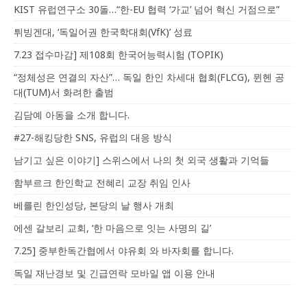
KIST 유럽연구소 30돌…“한-EU 협력 ‘가교’ 넘어 혁신 거점으로”
튀빙겐대, ‘독일어권 한국학대회(VfK)’ 성료
7.23 접수마감] 제108회 한국어능력시험 (TOPIK)
“정체성은 연결의 자산”… 독일 한인 차세대 협회(FLCG), 뮌헨 공
대(TUM)서 화려한 출범
김담예 아동을 소개 합니다.
#27-해킹당한 SNS, 유럽의 대응 방식
남기고 싶은 이야기] 스위스에서 나의 첫 외국 생활과 기억들
함부르크 한인학교 전혜리 교장 취임 인사
베를린 한인성당, 본당의 날 행사 개최
에센 갈보리 교회, ‘한 마음으로 잇는 사명의 길’
7.25] 중부한독간협에서 야유회 와 바자회를 합니다.
독일 재난경보 및 긴급연락 모바일 앱 이용 안내