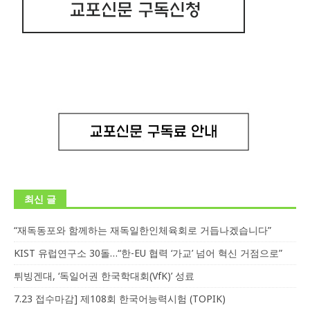
최신 글
“재독동포와 함께하는 재독일한인체육회로 거듭나겠습니다”
KIST 유럽연구소 30돌…“한-EU 협력 ‘가교’ 넘어 혁신 거점으로”
튀빙겐대, ‘독일어권 한국학대회(VfK)’ 성료
7.23 접수마감] 제108회 한국어능력시험 (TOPIK)