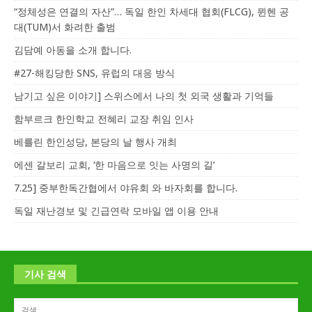
“정체성은 연결의 자산”… 독일 한인 차세대 협회(FLCG), 뮌헨 공
대(TUM)서 화려한 출범
김담예 아동을 소개 합니다.
#27-해킹당한 SNS, 유럽의 대응 방식
남기고 싶은 이야기] 스위스에서 나의 첫 외국 생활과 기억들
함부르크 한인학교 전혜리 교장 취임 인사
베를린 한인성당, 본당의 날 행사 개최
에센 갈보리 교회, ‘한 마음으로 잇는 사명의 길’
7.25] 중부한독간협에서 야유회 와 바자회를 합니다.
독일 재난경보 및 긴급연락 모바일 앱 이용 안내
기사 검색