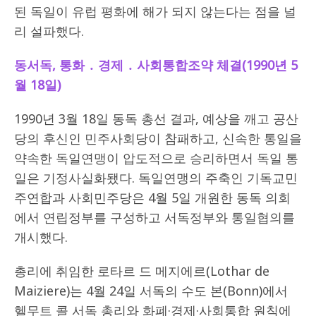
된 독일이 유럽 평화에 해가 되지 않는다는 점을 널
리 설파했다.
동서독
,
통화
․
경제
․
사회통합조약 체결
(1990
년
5
월
18
일
)
1990년 3월 18일 동독 총선 결과, 예상을 깨고 공산
당의 후신인 민주사회당이 참패하고, 신속한 통일을
약속한 독일연맹이 압도적으로 승리하면서 독일 통
일은 기정사실화됐다. 독일연맹의 주축인 기독교민
주연합과 사회민주당은 4월 5일 개원한 동독 의회
에서 연립정부를 구성하고 서독정부와 통일협의를
개시했다.
총리에 취임한 로타르 드 메지에르(Lothar de
Maiziere)는 4월 24일 서독의 수도 본(Bonn)에서
헬무트 콜 서독 총리와 화폐·경제·사회통합 원칙에