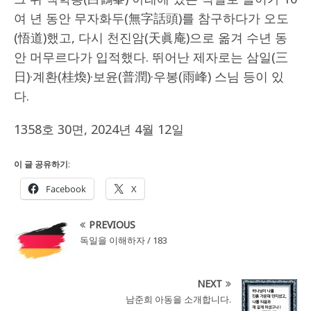
여 년 동안 무자화두(無字話頭)를 참구하다가 오도
(悟道)했고, 다시 천진암(天眞庵)으로 옮겨 수년 동
안 머무르다가 입적했다. 뛰어난 제자로는 삼일(三
日)·계환(桂煥)·보윤(普潤)·우봉(雨峰) 스님 등이 있
다.
1358호 30면, 2024년 4월 12일
이 글 공유하기:
Facebook
X
PREVIOUS
독일을 이해하자 / 183
NEXT
남준희 아동을 소개합니다.