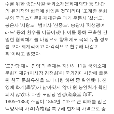
수를 위한 종단·사찰·국외소재문화재재단 등 민·관
의 유기적인 협력에 힘입은 것”이라며 “조계종 문화
부와 국외소재문화재재단은 과거 운문사 ‘칠성도’,
봉은사 ‘시왕도’, 범어사 ‘신중도’, 송광사 ‘치성광여
래도’ 등의 환수를 이끌어냈다. 이를 통해 구축한 긴
밀한 협력체계를 바탕으로 향후에도 국외 유출 성보
를 보다 체계적이고 다각적으로 환수해 나갈 계
획”이라고 밝혔다.
‘도암당 대사 진영’의 존재는 지난해 11월 국외소재
문화재재단(이사장 김정희)이 국외경매시장에 출품
된 한국 문화유산을 모니터링 하던 중 확인됐다. 진
영에 화기(畵記)가 남아있지 않아 원 봉안처가 확인
되지 않았다. 다만 도암당 인정(道巖堂 印正,
1805~1883) 스님이 1864년 수해로 큰 피해를 입은
백양사의 사격(寺格)을 복구해 현재의 사역으로 중