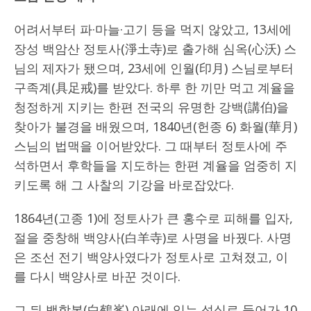
어려서부터 파·마늘·고기 등을 먹지 않았고, 13세에
장성 백암산 정토사(淨土寺)로 출가해 심옥(心沃) 스
님의 제자가 됐으며, 23세에 인월(印月) 스님로부터
구족계(具足戒)를 받았다. 하루 한 끼만 먹고 계율을
청정하게 지키는 한편 전국의 유명한 강백(講伯)을
찾아가 불경을 배웠으며, 1840년(헌종 6) 화월(華月)
스님의 법맥을 이어받았다. 그 때부터 정토사에 주
석하면서 후학들을 지도하는 한편 계율을 엄중히 지
키도록 해 그 사찰의 기강을 바로잡았다.
1864년(고종 1)에 정토사가 큰 홍수로 피해를 입자,
절을 중창해 백양사(白羊寺)로 사명을 바꿨다. 사명
은 조선 전기 백양사였다가 정토사로 고쳐졌고, 이
를 다시 백양사로 바꾼 것이다.
그 뒤 백학봉(白鶴峯) 아래에 있는 석실로 들어가 10