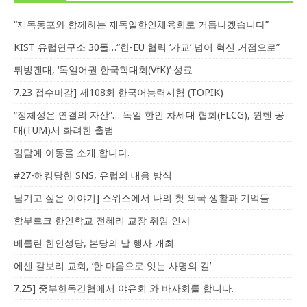
“재독동포와 함께하는 재독일한인체육회로 거듭나겠습니다”
KIST 유럽연구소 30돌…“한-EU 협력 ‘가교’ 넘어 혁신 거점으로”
튀빙겐대, ‘독일어권 한국학대회(VfK)’ 성료
7.23 접수마감] 제108회 한국어능력시험 (TOPIK)
“정체성은 연결의 자산”… 독일 한인 차세대 협회(FLCG), 뮌헨 공
대(TUM)서 화려한 출범
김담예 아동을 소개 합니다.
#27-해킹당한 SNS, 유럽의 대응 방식
남기고 싶은 이야기] 스위스에서 나의 첫 외국 생활과 기억들
함부르크 한인학교 전혜리 교장 취임 인사
베를린 한인성당, 본당의 날 행사 개최
에센 갈보리 교회, ‘한 마음으로 잇는 사명의 길’
7.25] 중부한독간협에서 야유회 와 바자회를 합니다.