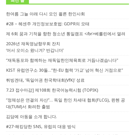
최신 글
한여름 그늘 아래 다시 모인 쾰른 한인사회
#28 – 헤센주 개인정보보호법: GDPR의 모태
제 6회 꿈과 기적을 향한 청소년 통일캠프 </br>베를린에서 열려
2026년 재독영남향우회 잔치
‘어서 오이소 왔니겨? 반갑니더’
“재독동포와 함께하는 재독일한인체육회로 거듭나겠습니다”
KIST 유럽연구소 30돌…“한-EU 협력 ‘가교’ 넘어 혁신 거점으로”
튀빙겐대, ‘독일어권 한국학대회(VfK)’ 성료
7.23 접수마감] 제108회 한국어능력시험 (TOPIK)
“정체성은 연결의 자산”… 독일 한인 차세대 협회(FLCG), 뮌헨 공
대(TUM)서 화려한 출범
김담예 아동을 소개 합니다.
#27-해킹당한 SNS, 유럽의 대응 방식