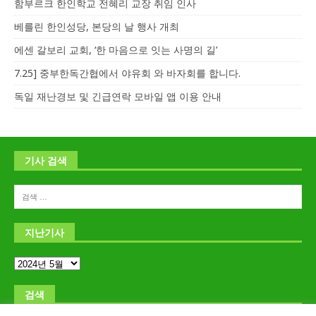
함부르크 한인학교 전혜리 교장 취임 인사
베를린 한인성당, 본당의 날 행사 개최
에센 갈보리 교회, ‘한 마음으로 잇는 사명의 길’
7.25] 중부한독간협에서 야유회 와 바자회를 합니다.
독일 재난경보 및 긴급연락 모바일 앱 이용 안내
기사 검색
지난기사
검색