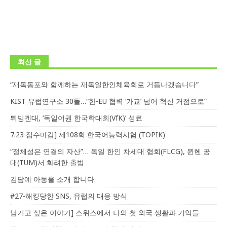
최신 글
“재독동포와 함께하는 재독일한인체육회로 거듭나겠습니다”
KIST 유럽연구소 30돌…“한-EU 협력 ‘가교’ 넘어 혁신 거점으로”
튀빙겐대, ‘독일어권 한국학대회(VfK)’ 성료
7.23 접수마감] 제108회 한국어능력시험 (TOPIK)
“정체성은 연결의 자산”… 독일 한인 차세대 협회(FLCG), 뮌헨 공
대(TUM)서 화려한 출범
김담예 아동을 소개 합니다.
#27-해킹당한 SNS, 유럽의 대응 방식
남기고 싶은 이야기] 스위스에서 나의 첫 외국 생활과 기억들