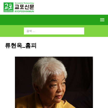
류현옥_홈피