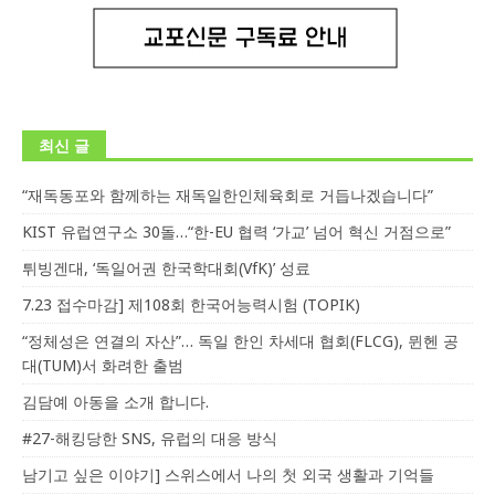
최신 글
“재독동포와 함께하는 재독일한인체육회로 거듭나겠습니다”
KIST 유럽연구소 30돌…“한-EU 협력 ‘가교’ 넘어 혁신 거점으로”
튀빙겐대, ‘독일어권 한국학대회(VfK)’ 성료
7.23 접수마감] 제108회 한국어능력시험 (TOPIK)
“정체성은 연결의 자산”… 독일 한인 차세대 협회(FLCG), 뮌헨 공
대(TUM)서 화려한 출범
김담예 아동을 소개 합니다.
#27-해킹당한 SNS, 유럽의 대응 방식
남기고 싶은 이야기] 스위스에서 나의 첫 외국 생활과 기억들