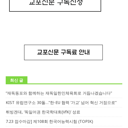
최신 글
“재독동포와 함께하는 재독일한인체육회로 거듭나겠습니다”
KIST 유럽연구소 30돌…“한-EU 협력 ‘가교’ 넘어 혁신 거점으로”
튀빙겐대, ‘독일어권 한국학대회(VfK)’ 성료
7.23 접수마감] 제108회 한국어능력시험 (TOPIK)