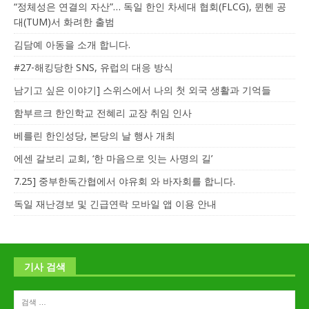
“정체성은 연결의 자산”… 독일 한인 차세대 협회(FLCG), 뮌헨 공
대(TUM)서 화려한 출범
김담예 아동을 소개 합니다.
#27-해킹당한 SNS, 유럽의 대응 방식
남기고 싶은 이야기] 스위스에서 나의 첫 외국 생활과 기억들
함부르크 한인학교 전혜리 교장 취임 인사
베를린 한인성당, 본당의 날 행사 개최
에센 갈보리 교회, ‘한 마음으로 잇는 사명의 길’
7.25] 중부한독간협에서 야유회 와 바자회를 합니다.
독일 재난경보 및 긴급연락 모바일 앱 이용 안내
기사 검색