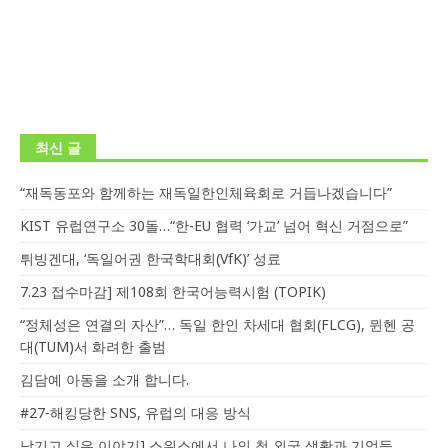
최신 글
“재독동포와 함께하는 재독일한인체육회로 거듭나겠습니다”
KIST 유럽연구소 30돌…“한-EU 협력 ‘가교’ 넘어 혁신 거점으로”
튀빙겐대, ‘독일어권 한국학대회(VfK)’ 성료
7.23 접수마감] 제108회 한국어능력시험 (TOPIK)
“정체성은 연결의 자산”… 독일 한인 차세대 협회(FLCG), 뮌헨 공
대(TUM)서 화려한 출범
김담예 아동을 소개 합니다.
#27-해킹당한 SNS, 유럽의 대응 방식
남기고 싶은 이야기] 스위스에서 나의 첫 외국 생활과 기억들