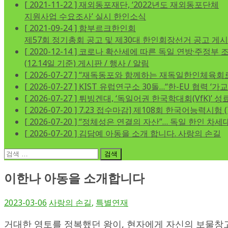
[ 2021-11-22 ]
재외동포재단, ‘2022년도 재외동포단체
지원사업 수요조사’ 실시
한인소식
[ 2021-09-24 ]
함부르크한인회
제57회 정기총회 공고 및 제30대 한인회장선거 공고
게시
[ 2020-12-14 ]
코로나 확산세에 따른 독일 연방·주정부 
(12.14일 기준)
게시판 / 행사 / 알림
[ 2026-07-27 ]
“재독동포와 함께하는 재독일한인체육회
[ 2026-07-27 ]
KIST 유럽연구소 30돌…“한-EU 협력 ‘가
[ 2026-07-27 ]
튀빙겐대, ‘독일어권 한국학대회(VfK)’ 성
[ 2026-07-20 ]
7.23 접수마감] 제108회 한국어능력시험 (
[ 2026-07-20 ]
“정체성은 연결의 자산”… 독일 한인 차세대 
[ 2026-07-20 ]
김담예 아동을 소개 합니다.
사랑의 손길
검
색:
이한나 아동을 소개합니다
2023-03-06
사랑의 손길
,
특별연재
거대한 영토를 정복했던 왕이, 현자에게 자신의 보물창