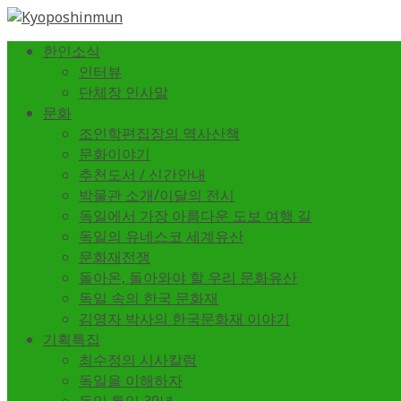
한인소식
인터뷰
단체장 인사말
문화
조인학편집장의 역사산책
문화이야기
추천도서 / 신간안내
박물관 소개/이달의 전시
독일에서 가장 아름다운 도보 여행 길
독일의 유네스코 세계유산
문화재전쟁
돌아온, 돌아와야 할 우리 문화유산
독일 속의 한국 문화재
김영자 박사의 한국문화재 이야기
기획특집
최수정의 시사칼럼
독일을 이해하자