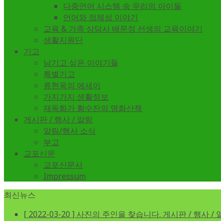
다중언어 시스템 속 우리의 아이들
언어와 정체성 이야기
교육 & 가족 상담사 배문정 선생의 교육이야기
생활지원단
기고
남기고 싶은 이야기들
특별기고
류현옥의 에세이
가지가지 생활정보
재독화가 황수잔의 명화산책
게시판 / 행사 / 알림
알림/행사 소식
부고
교포신문
교포신문사
Impressum
최신뉴스
[ 2022-03-20 ]
사진의 주인을 찾습니다.
게시판 / 행사 /