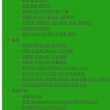
독일 통일 30년
파독광부 60주년
2020년에 기억해야 할 인물
재독한인 이민 형성사 100주년
3.1운동 100주년, 임시정부 수립 100주년
대한민국 애국가
독일 속에서의 독립운동을 찾아
칼럼
김병구 회계사의 세무상식
HNO 김종휘 원장의 건강칼럼
김재승 한의사의 건강칼럼
이동준 변호사의 법률칼럼
IP전문가 협회 KIPEU의 지식재산 상식
정수연 센터장의 EU 개인정보보호법
KOTRA (HH) 윤태현 과장의 독일 생활 속의 경제
마이크로프로텍트 법인장의 보험 상식
특별연재
사랑의 손길
해로 (Kultursensible Altenhilfe HeRo e.V.)
윤재원박사의 언어 이야기