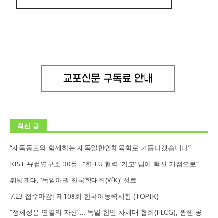
최신 글
“재독동포와 함께하는 재독일한인체육회로 거듭나겠습니다”
KIST 유럽연구소 30돌…“한-EU 협력 ‘가교’ 넘어 혁신 거점으로”
튀빙겐대, ‘독일어권 한국학대회(VfK)’ 성료
7.23 접수마감] 제108회 한국어능력시험 (TOPIK)
“정체성은 연결의 자산”… 독일 한인 차세대 협회(FLCG), 뮌헨 공