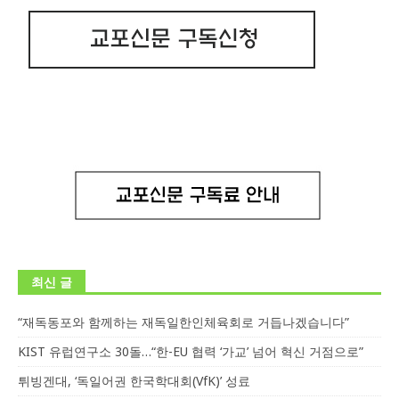
최신 글
“재독동포와 함께하는 재독일한인체육회로 거듭나겠습니다”
KIST 유럽연구소 30돌…“한-EU 협력 ‘가교’ 넘어 혁신 거점으로”
튀빙겐대, ‘독일어권 한국학대회(VfK)’ 성료