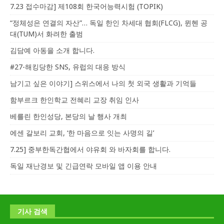
7.23 접수마감] 제108회 한국어능력시험 (TOPIK)
“정체성은 연결의 자산”… 독일 한인 차세대 협회(FLCG), 뮌헨 공
대(TUM)서 화려한 출범
김담예 아동을 소개 합니다.
#27-해킹당한 SNS, 유럽의 대응 방식
남기고 싶은 이야기] 스위스에서 나의 첫 외국 생활과 기억들
함부르크 한인학교 전혜리 교장 취임 인사
베를린 한인성당, 본당의 날 행사 개최
에센 갈보리 교회, ‘한 마음으로 잇는 사명의 길’
7.25] 중부한독간협에서 야유회 와 바자회를 합니다.
독일 재난경보 및 긴급연락 모바일 앱 이용 안내
기사 검색