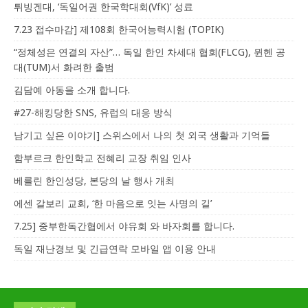
튀빙겐대, ‘독일어권 한국학대회(VfK)’ 성료
7.23 접수마감] 제108회 한국어능력시험 (TOPIK)
“정체성은 연결의 자산”… 독일 한인 차세대 협회(FLCG), 뮌헨 공
대(TUM)서 화려한 출범
김담예 아동을 소개 합니다.
#27-해킹당한 SNS, 유럽의 대응 방식
남기고 싶은 이야기] 스위스에서 나의 첫 외국 생활과 기억들
함부르크 한인학교 전혜리 교장 취임 인사
베를린 한인성당, 본당의 날 행사 개최
에센 갈보리 교회, ‘한 마음으로 잇는 사명의 길’
7.25] 중부한독간협에서 야유회 와 바자회를 합니다.
독일 재난경보 및 긴급연락 모바일 앱 이용 안내