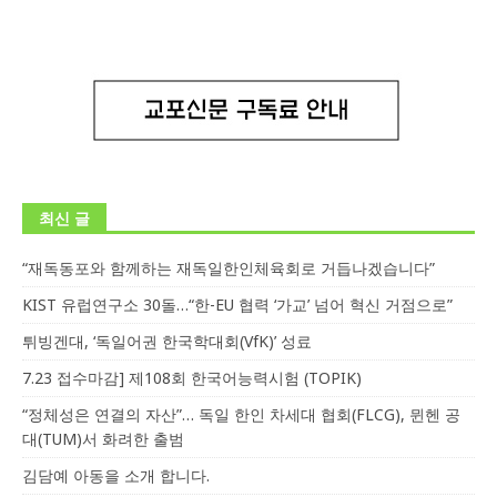
최신 글
“재독동포와 함께하는 재독일한인체육회로 거듭나겠습니다”
KIST 유럽연구소 30돌…“한-EU 협력 ‘가교’ 넘어 혁신 거점으로”
튀빙겐대, ‘독일어권 한국학대회(VfK)’ 성료
7.23 접수마감] 제108회 한국어능력시험 (TOPIK)
“정체성은 연결의 자산”… 독일 한인 차세대 협회(FLCG), 뮌헨 공
대(TUM)서 화려한 출범
김담예 아동을 소개 합니다.