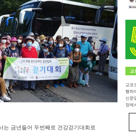
학대회(VfK)’ 성료
한인소식
8회 한국어능력시험 (TOPIK)
게시판 / 행사 / 알림
 독일 한인 차세대 협회(FLCG), 뮌헨 공대(TUM)서 화려한 출범
한
니다.
사랑의 손길
.
게시판 / 행사 / 알림
교
교포신
행하
신문
정에서
에서는 금년들어 두번째로 건강걷기대회로