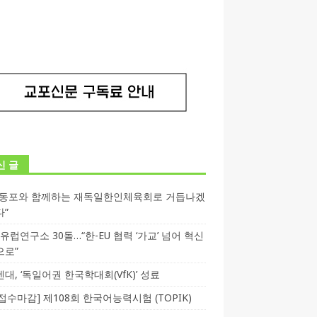
신 글
독동포와 함께하는 재독일한인체육회로 거듭나겠
다”
T 유럽연구소 30돌…“한-EU 협력 ‘가교’ 넘어 혁신
으로”
대, ‘독일어권 한국학대회(VfK)’ 성료
3 접수마감] 제108회 한국어능력시험 (TOPIK)