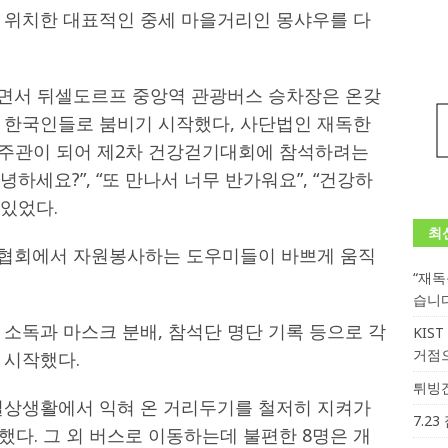
 위치한 대표적인 중세 마을거리인 몽샤우를 다
면서 뒤셀도르프 중앙역 관광버스 승차장은 온갖
 한국인들로 붐비기 시작했다, 사단법인 재독한
가 주관이 되어 제2차 건강걷기대회에 참석하려는
세요?”, “또 만나서 너무 반가워요”, “건강하
 있었다.
최
 협회에서 자원봉사하는 도우미들이 바쁘게 움직
“재
습니
소독과 마스크 분배, 참석단 명단 기록 등으로 각
KIS
거점
 시작했다.
튀빙겐
일상생활에서 익혀 온 거리두기를 철저히 지켜가
7.2
했다. 그 외 버스로 이동하는데 불편한 8명은 개