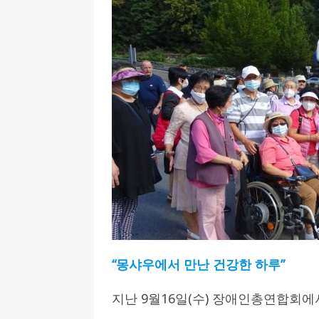
[ 2026-07-27 ]
튀빙겐대, ‘독일어권 한국
[ 2026-07-20 ]
7.23 접수마감] 제10
[ 2026-07-20 ]
“정체성은 연결의 자산”…
인소식
[ 2026-07-20 ]
김담예 아동을 소개 합
[ 2022-03-20 ]
사진의 주인을 찾습니다
“몽샤우에서 만난 건강한 하루”
지난 9월16일(수) 장애인총연합회