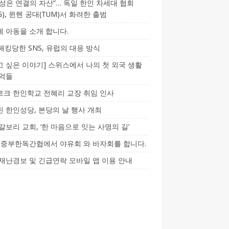
성은 연결의 자산”… 독일 한인 차세대 협회
CG), 뮌헨 공대(TUM)서 화려한 출범
 아동을 소개 합니다.
-해킹당한 SNS, 유럽의 대응 방식
 싶은 이야기] 스위스에서 나의 첫 외국 생활
기억들
크 한인학교 전혜리 교장 취임 인사
 한인성당, 본당의 날 행사 개최
갈보리 교회, ‘한 마음으로 잇는 사명의 길’
5] 중부한독간협에서 야유회 와 바자회를 합니다.
재난경보 및 긴급연락 모바일 앱 이용 안내