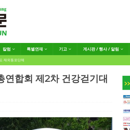
칼럼
특별연재
기고
게시판 / 행사 / 알림
년도 재외동포단체
총연합회 제2차 건강걷기대
인회장선거 공고
게시판 / 행사 / 알림
독일 연방·주정부 조치현황
 재독일한인체육회로 거듭나겠습니다”
한인소식
…“한-EU 협력 ‘가교’ 넘어 혁신 거점으로”
한인소식