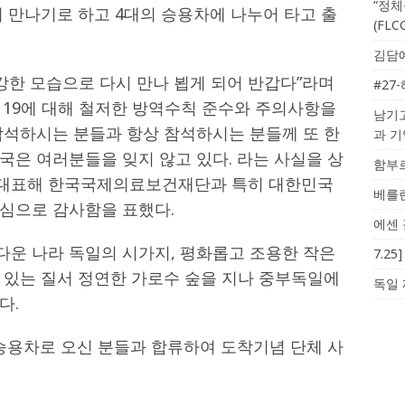
“정체
 만나기로 하고 4대의 승용차에 나누어 타고 출
(FL
김담예
강한 모습으로 다시 만나 뵙게 되어 반갑다”라며
#27
 19에 대해 철저한 방역수칙 준수와 주의사항을
남기고
참석하시는 분들과 항상 참석하시는 분들께 또 한
과 
국은 여러분들을 잊지 않고 있다. 라는 사실을 상
함부르
대표해 한국국제의료보건재단과 특히 대한민국
베를린
심으로 감사함을 표했다.
에센 
운 나라 독일의 시가지, 평화롭고 조용한 작은
7.2
 있는 질서 정연한 가로수 숲을 지나 중부독일에
독일 
다.
 승용차로 오신 분들과 합류하여 도착기념 단체 사