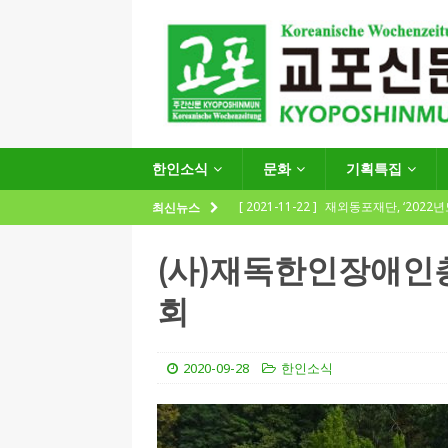
한인소식
문화
기획특집
[ 2021-11-22 ]
재외동포재단, ‘2022
최신뉴스
지원사업 수요조사’ 실시
한인소식
(사)재독한인장애인
[ 2021-09-24 ]
함부르크한인회
회
제57회 정기총회 공고 및 제30대 한
[ 2020-12-14 ]
코로나 확산세에 따른 
2020-09-28
한인소식
(12.14일 기준)
게시판 / 행사 / 알림
[ 2026-07-27 ]
“재독동포와 함께하는
[ 2026-07-27 ]
KIST 유럽연구소 30돌