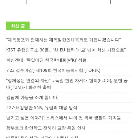
최신 글
“재독동포와 함께하는 재독일한인체육회로 거듭나겠습니다”
KIST 유럽연구소 30돌…“한-EU 협력 ‘가교’ 넘어 혁신 거점으로”
튀빙겐대, ‘독일어권 한국학대회(VfK)’ 성료
7.23 접수마감] 제108회 한국어능력시험 (TOPIK)
“정체성은 연결의 자산”… 독일 한인 차세대 협회(FLCG), 뮌헨 공
대(TUM)서 화려한 출범
김담예 아동을 소개 합니다.
#27-해킹당한 SNS, 유럽의 대응 방식
남기고 싶은 이야기] 스위스에서 나의 첫 외국 생활과 기억들
함부르크 한인학교 전혜리 교장 취임 인사
베를린 한인성당, 본당의 날 행사 개최