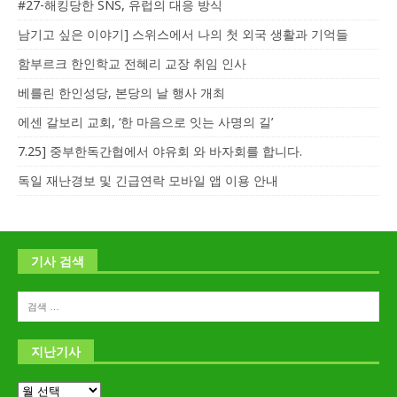
#27-해킹당한 SNS, 유럽의 대응 방식
남기고 싶은 이야기] 스위스에서 나의 첫 외국 생활과 기억들
함부르크 한인학교 전혜리 교장 취임 인사
베를린 한인성당, 본당의 날 행사 개최
에센 갈보리 교회, ‘한 마음으로 잇는 사명의 길’
7.25] 중부한독간협에서 야유회 와 바자회를 합니다.
독일 재난경보 및 긴급연락 모바일 앱 이용 안내
기사 검색
지난기사