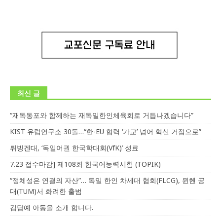
최신 글
“재독동포와 함께하는 재독일한인체육회로 거듭나겠습니다”
KIST 유럽연구소 30돌…“한-EU 협력 ‘가교’ 넘어 혁신 거점으로”
튀빙겐대, ‘독일어권 한국학대회(VfK)’ 성료
7.23 접수마감] 제108회 한국어능력시험 (TOPIK)
“정체성은 연결의 자산”… 독일 한인 차세대 협회(FLCG), 뮌헨 공
대(TUM)서 화려한 출범
김담예 아동을 소개 합니다.