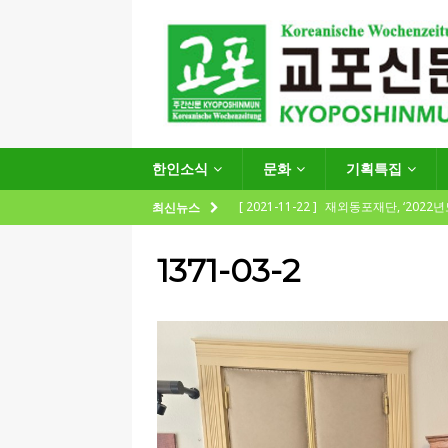
한인소식
문화
기획특집
[ 2021-11-22 ]
재외동포재단, ‘2022
최신뉴스
지원사업 수요조사’ 실시
한인소식
1371-03-2
[ 2021-09-24 ]
함부르크한인회
제57회 정기총회 공고 및 제30대 한
[ 2020-12-14 ]
코로나 확산세에 따른 
(12.14일 기준)
게시판 / 행사 / 알림
[ 2026-07-27 ]
“재독동포와 함께하는
[ 2026-07-27 ]
KIST 유럽연구소 30돌