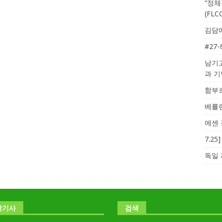
“정체
(FL
김담예
#27
남기고
과 
함부르
베를린
에센 
7.2
독일 
난기사
검색