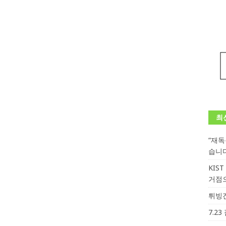
최
“재
습니
KIS
거점
튀빙겐
7.2