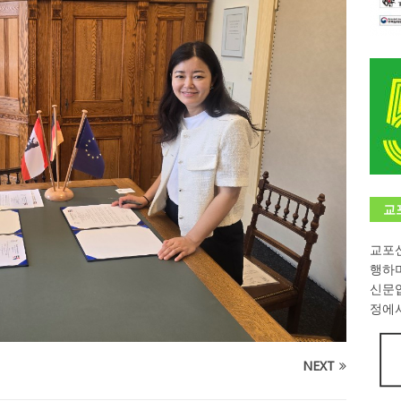
학대회(VfK)’ 성료
한인소식
8회 한국어능력시험 (TOPIK)
게시판 / 행사 / 알림
 독일 한인 차세대 협회(FLCG), 뮌헨 공대(TUM)서 화려한 출범
한
니다.
사랑의 손길
.
게시판 / 행사 / 알림
교
교포신
행하
신문
정에서
NEXT