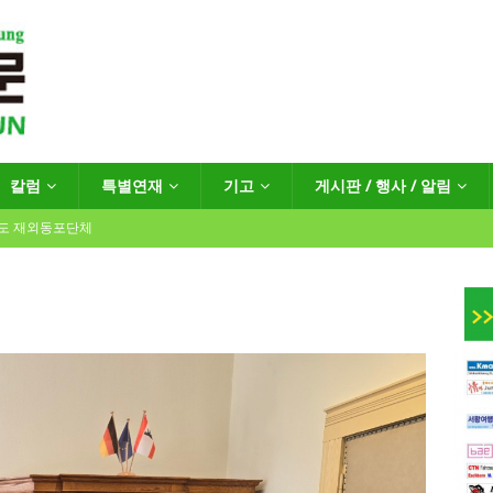
칼럼
특별연재
기고
게시판 / 행사 / 알림
년도 재외동포단체
인회장선거 공고
게시판 / 행사 / 알림
독일 연방·주정부 조치현황
 재독일한인체육회로 거듭나겠습니다”
한인소식
…“한-EU 협력 ‘가교’ 넘어 혁신 거점으로”
한인소식