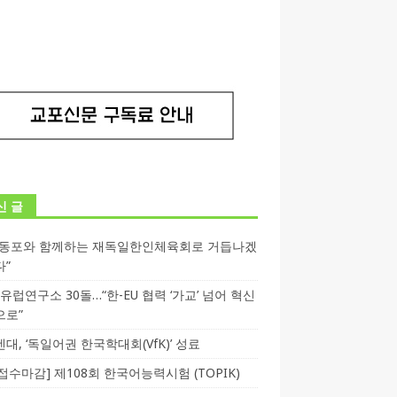
신 글
독동포와 함께하는 재독일한인체육회로 거듭나겠
다”
T 유럽연구소 30돌…“한-EU 협력 ‘가교’ 넘어 혁신
으로”
대, ‘독일어권 한국학대회(VfK)’ 성료
3 접수마감] 제108회 한국어능력시험 (TOPIK)