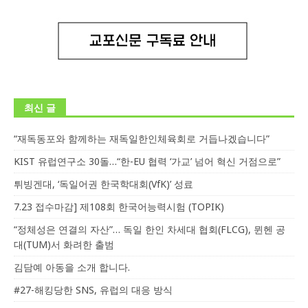
최신 글
“재독동포와 함께하는 재독일한인체육회로 거듭나겠습니다”
KIST 유럽연구소 30돌…“한-EU 협력 ‘가교’ 넘어 혁신 거점으로”
튀빙겐대, ‘독일어권 한국학대회(VfK)’ 성료
7.23 접수마감] 제108회 한국어능력시험 (TOPIK)
“정체성은 연결의 자산”… 독일 한인 차세대 협회(FLCG), 뮌헨 공
대(TUM)서 화려한 출범
김담예 아동을 소개 합니다.
#27-해킹당한 SNS, 유럽의 대응 방식