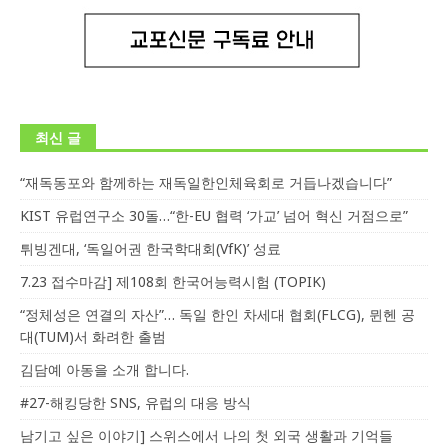
최신 글
“재독동포와 함께하는 재독일한인체육회로 거듭나겠습니다”
KIST 유럽연구소 30돌…“한-EU 협력 ‘가교’ 넘어 혁신 거점으로”
튀빙겐대, ‘독일어권 한국학대회(VfK)’ 성료
7.23 접수마감] 제108회 한국어능력시험 (TOPIK)
“정체성은 연결의 자산”… 독일 한인 차세대 협회(FLCG), 뮌헨 공
대(TUM)서 화려한 출범
김담예 아동을 소개 합니다.
#27-해킹당한 SNS, 유럽의 대응 방식
남기고 싶은 이야기] 스위스에서 나의 첫 외국 생활과 기억들