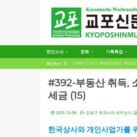
한인소식
문화
기획특집
[ 2021-11-22 ]
재외동포재단, ‘2022
최신뉴스
지원사업 수요조사’ 실시
한인소식
#392-부동산 취득,
[ 2021-09-24 ]
함부르크한인회
세금 (15)
제57회 정기총회 공고 및 제30대 한
[ 2020-12-14 ]
코로나 확산세에 따른 
2025-12-08
김병구 회계사의 세무상식
,
(12.14일 기준)
게시판 / 행사 / 알림
[ 2026-07-27 ]
“재독동포와 함께하는
한국상사와 개인사업가를 
[ 2026-07-27 ]
KIST 유럽연구소 30돌