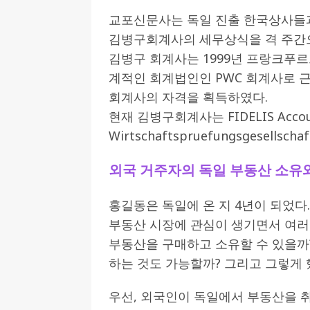
교포신문사는 독일 진출 한국상사들
[ 2026-07-27 ]
튀빙겐대, ‘독일어권 한국
김병구회계사의 세무상식을 격 주간
[ 2026-07-20 ]
7.23 접수마감] 제10
김병구 회계사는 1999년 프랑크푸
[ 2026-07-20 ]
“정체성은 연결의 자산”…
계적인 회계법인인 PWC 회계사로 근
인소식
회계사의 자격을 획득하였다.
현재 김병구회계사는 FIDELIS Accou
[ 2026-07-20 ]
김담예 아동을 소개 합
Wirtschaftspruefungsgesellsc
[ 2022-03-20 ]
사진의 주인을 찾습니다
외국 거주자의 독일 부동산 소유
홍길동은 독일에 온 지 4년이 되었다
부동산 시장에 관심이 생기면서 여러
부동산을 구매하고 소유할 수 있을까?
하는 것도 가능할까? 그리고 그렇게 
우선, 외국인이 독일에서 부동산을 