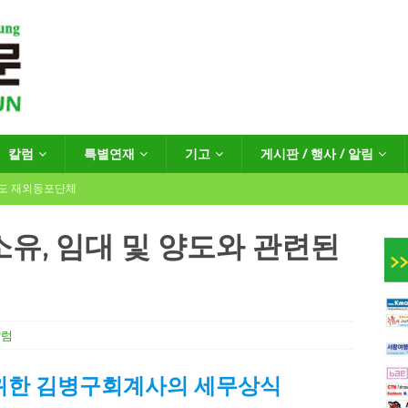
칼럼
특별연재
기고
게시판 / 행사 / 알림
년도 재외동포단체
 소유, 임대 및 양도와 관련된
인회장선거 공고
게시판 / 행사 / 알림
독일 연방·주정부 조치현황
칼럼
 재독일한인체육회로 거듭나겠습니다”
한인소식
위한 김병구회계사의 세무상식
…“한-EU 협력 ‘가교’ 넘어 혁신 거점으로”
한인소식