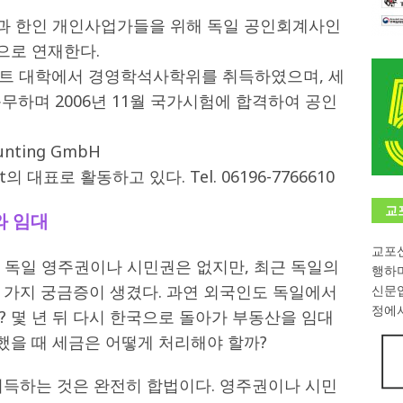
과 한인 개인사업가들을 위해 독일 공인회계사인
학대회(VfK)’ 성료
한인소식
으로 연재한다.
8회 한국어능력시험 (TOPIK)
게시판 / 행사 / 알림
르트 대학에서 경영학석사학위를 취득하였으며, 세
 독일 한인 차세대 협회(FLCG), 뮌헨 공대(TUM)서 화려한 출범
한
무하며 2006년 11월 국가시험에 합격하여 공인
nting GmbH
니다.
사랑의 손길
haft의 대표로 활동하고 있다. Tel. 06196-7766610
.
게시판 / 행사 / 알림
교
와 임대
교포신
. 독일 영주권이나 시민권은 없지만, 최근 독일의
행하
 가지 궁금증이 생겼다. 과연 외국인도 독일에서
신문
정에서
 몇 년 뒤 다시 한국으로 돌아가 부동산을 임대
했을 때 세금은 어떻게 처리해야 할까?
취득하는 것은 완전히 합법이다. 영주권이나 시민