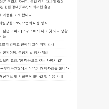
성은 연결의 자산”… 독일 한인 차세대 협회
CG), 뮌헨 공대(TUM)서 화려한 출범
 아동을 소개 합니다.
-해킹당한 SNS, 유럽의 대응 방식
 싶은 이야기] 스위스에서 나의 첫 외국 생활
기억들
크 한인학교 전혜리 교장 취임 인사
 한인성당, 본당의 날 행사 개최
갈보리 교회, ‘한 마음으로 잇는 사명의 길’
5] 중부한독간협에서 야유회 와 바자회를 합니다.
재난경보 및 긴급연락 모바일 앱 이용 안내