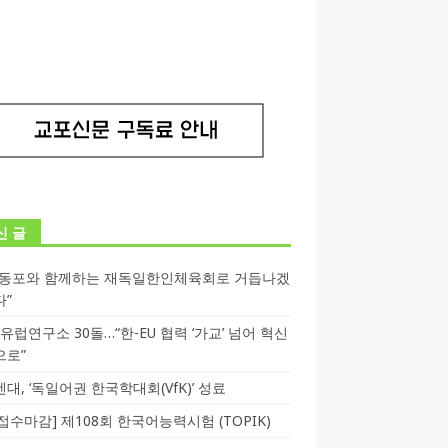
신 글
독동포와 함께하는 재독일한인체육회로 거듭나겠
다”
T 유럽연구소 30돌…“한-EU 협력 ‘가교’ 넘어 혁신
으로”
대, ‘독일어권 한국학대회(VfK)’ 성료
3 접수마감] 제108회 한국어능력시험 (TOPIK)