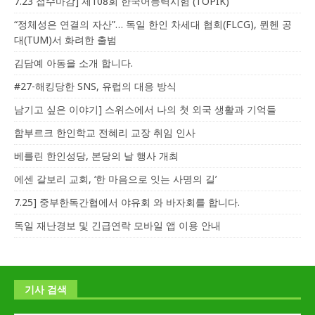
7.23 접수마감] 제108회 한국어능력시험 (TOPIK)
“정체성은 연결의 자산”… 독일 한인 차세대 협회(FLCG), 뮌헨 공
대(TUM)서 화려한 출범
김담예 아동을 소개 합니다.
#27-해킹당한 SNS, 유럽의 대응 방식
남기고 싶은 이야기] 스위스에서 나의 첫 외국 생활과 기억들
함부르크 한인학교 전혜리 교장 취임 인사
베를린 한인성당, 본당의 날 행사 개최
에센 갈보리 교회, ‘한 마음으로 잇는 사명의 길’
7.25] 중부한독간협에서 야유회 와 바자회를 합니다.
독일 재난경보 및 긴급연락 모바일 앱 이용 안내
기사 검색