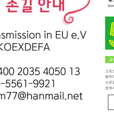
학대회(VfK)’ 성료
한인소식
8회 한국어능력시험 (TOPIK)
게시판 / 행사 / 알림
 독일 한인 차세대 협회(FLCG), 뮌헨 공대(TUM)서 화려한 출범
한
니다.
사랑의 손길
.
게시판 / 행사 / 알림
교
교포신
행하
신문
정에서