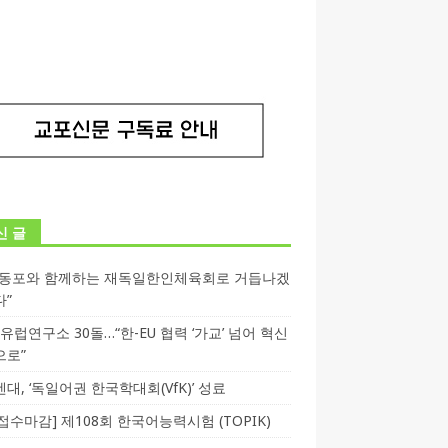
신 글
독동포와 함께하는 재독일한인체육회로 거듭나겠
다”
T 유럽연구소 30돌…“한-EU 협력 ‘가교’ 넘어 혁신
으로”
대, ‘독일어권 한국학대회(VfK)’ 성료
3 접수마감] 제108회 한국어능력시험 (TOPIK)