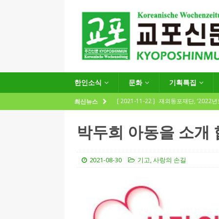
한인소식
문화
기획특집
[ 2021-11-22 ]
재외동포재단, ‘2022
최신뉴스
지원사업 수요조사’ 실시
한인소식
박두희 아동을 소개
[ 2021-09-24 ]
함부르크한인회
제57회 정기총회 공고 및 제30대 한
2021-08-30
기고
,
사랑의 손길
[ 2020-12-14 ]
코로나 확산세에 따른 
(12.14일 기준)
게시판 / 행사 / 알림
[ 2026-07-27 ]
“재독동포와 함께하는
[ 2026-07-27 ]
KIST 유럽연구소 30돌