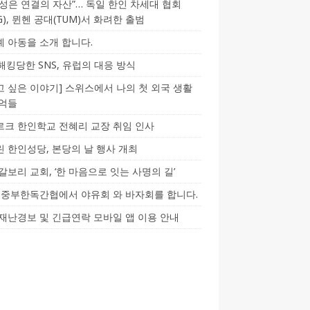
성은 연결의 자산”… 독일 한인 차세대 협회
CG), 뮌헨 공대(TUM)서 화려한 출범
 아동을 소개 합니다.
-해킹당한 SNS, 유럽의 대응 방식
 싶은 이야기] 스위스에서 나의 첫 외국 생활
기억들
크 한인학교 전혜리 교장 취임 인사
 한인성당, 본당의 날 행사 개최
갈보리 교회, ‘한 마음으로 잇는 사명의 길’
5] 중부한독간협에서 야유회 와 바자회를 합니다.
재난경보 및 긴급연락 모바일 앱 이용 안내