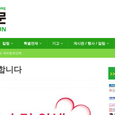
칼럼
특별연재
기고
게시판 / 행사 / 알림
년도 재외동포단체
 합니다
인회장선거 공고
게시판 / 행사 / 알림
독일 연방·주정부 조치현황
 재독일한인체육회로 거듭나겠습니다”
한인소식
…“한-EU 협력 ‘가교’ 넘어 혁신 거점으로”
한인소식