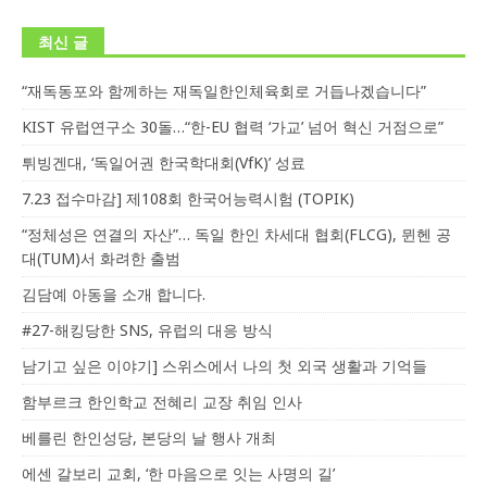
최신 글
“재독동포와 함께하는 재독일한인체육회로 거듭나겠습니다”
KIST 유럽연구소 30돌…“한-EU 협력 ‘가교’ 넘어 혁신 거점으로”
튀빙겐대, ‘독일어권 한국학대회(VfK)’ 성료
7.23 접수마감] 제108회 한국어능력시험 (TOPIK)
“정체성은 연결의 자산”… 독일 한인 차세대 협회(FLCG), 뮌헨 공
대(TUM)서 화려한 출범
김담예 아동을 소개 합니다.
#27-해킹당한 SNS, 유럽의 대응 방식
남기고 싶은 이야기] 스위스에서 나의 첫 외국 생활과 기억들
함부르크 한인학교 전혜리 교장 취임 인사
베를린 한인성당, 본당의 날 행사 개최
에센 갈보리 교회, ‘한 마음으로 잇는 사명의 길’