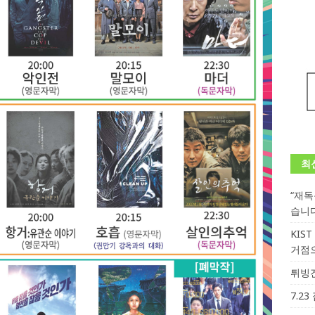
최
“재
습니
KIS
거점
튀빙겐
7.2