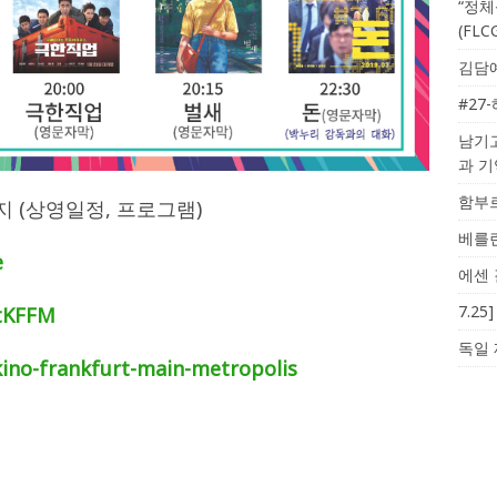
“정체
(FL
김담예
#27
남기고
과 
함부르
 (상영일정, 프로그램)
베를린
e
에센 
7.2
ctKFFM
독일 
kino-frankfurt-main-metropolis