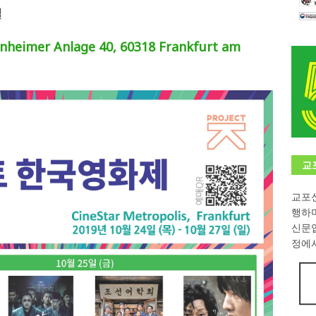
일
학대회(VfK)’ 성료
한인소식
nheimer Anlage 40, 60318 Frankfurt am
8회 한국어능력시험 (TOPIK)
게시판 / 행사 / 알림
 독일 한인 차세대 협회(FLCG), 뮌헨 공대(TUM)서 화려한 출범
한
니다.
사랑의 손길
.
게시판 / 행사 / 알림
교
교포신
행하
신문
정에서