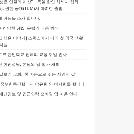
성은 연결의 자산”… 독일 한인 차세대 협회
CG), 뮌헨 공대(TUM)서 화려한 출범
 아동을 소개 합니다.
-해킹당한 SNS, 유럽의 대응 방식
 싶은 이야기] 스위스에서 나의 첫 외국 생활
기억들
크 한인학교 전혜리 교장 취임 인사
 한인성당, 본당의 날 행사 개최
갈보리 교회, ‘한 마음으로 잇는 사명의 길’
5] 중부한독간협에서 야유회 와 바자회를 합니다.
재난경보 및 긴급연락 모바일 앱 이용 안내