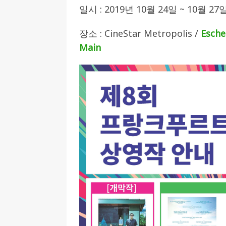
일시 : 2019년 10월 24일 ~ 10월 27
[ 2026-07-27 ]
튀빙겐대, ‘독일어권 한국
장소 : CineStar Metropolis /
Esche
[ 2026-07-20 ]
7.23 접수마감] 제10
Main
[ 2026-07-20 ]
“정체성은 연결의 자산”…
인소식
[ 2026-07-20 ]
김담예 아동을 소개 합
[ 2022-03-20 ]
사진의 주인을 찾습니다