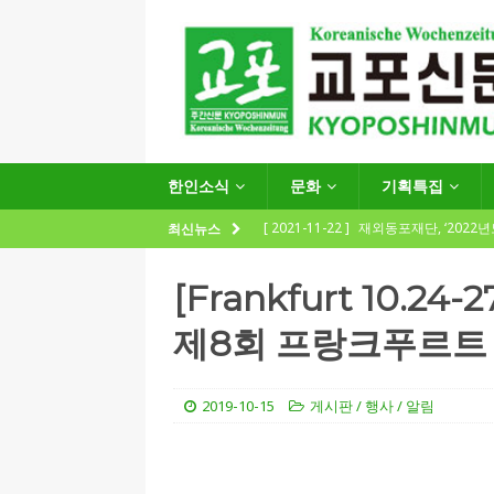
한인소식
문화
기획특집
[ 2021-11-22 ]
재외동포재단, ‘2022
최신뉴스
지원사업 수요조사’ 실시
한인소식
[Frankfurt 10.24-2
[ 2021-09-24 ]
함부르크한인회
제8회 프랑크푸르트
제57회 정기총회 공고 및 제30대 한
[ 2020-12-14 ]
코로나 확산세에 따른 
2019-10-15
게시판 / 행사 / 알림
(12.14일 기준)
게시판 / 행사 / 알림
[ 2026-07-27 ]
“재독동포와 함께하는
[ 2026-07-27 ]
KIST 유럽연구소 30돌