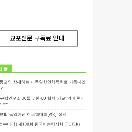
신 글
독동포와 함께하는 재독일한인체육회로 거듭나겠
다”
T 유럽연구소 30돌…“한-EU 협력 ‘가교’ 넘어 혁신
으로”
대, ‘독일어권 한국학대회(VfK)’ 성료
3 접수마감] 제108회 한국어능력시험 (TOPIK)