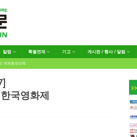
칼럼
특별연재
기고
게시판 / 행사 / 알림
년도 재외동포단체
7]
 한국영화제
인회장선거 공고
게시판 / 행사 / 알림
독일 연방·주정부 조치현황
 재독일한인체육회로 거듭나겠습니다”
한인소식
…“한-EU 협력 ‘가교’ 넘어 혁신 거점으로”
한인소식