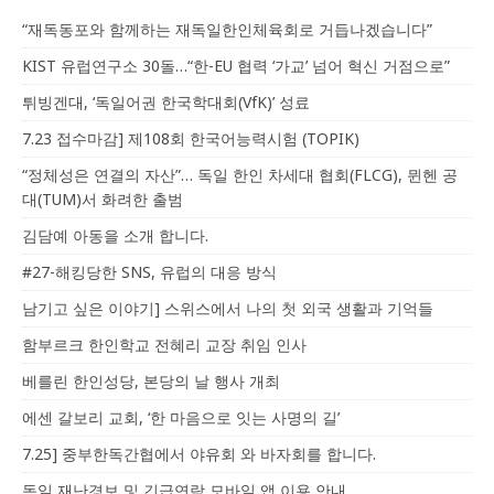
“재독동포와 함께하는 재독일한인체육회로 거듭나겠습니다”
KIST 유럽연구소 30돌…“한-EU 협력 ‘가교’ 넘어 혁신 거점으로”
튀빙겐대, ‘독일어권 한국학대회(VfK)’ 성료
7.23 접수마감] 제108회 한국어능력시험 (TOPIK)
“정체성은 연결의 자산”… 독일 한인 차세대 협회(FLCG), 뮌헨 공
대(TUM)서 화려한 출범
김담예 아동을 소개 합니다.
#27-해킹당한 SNS, 유럽의 대응 방식
남기고 싶은 이야기] 스위스에서 나의 첫 외국 생활과 기억들
함부르크 한인학교 전혜리 교장 취임 인사
베를린 한인성당, 본당의 날 행사 개최
에센 갈보리 교회, ‘한 마음으로 잇는 사명의 길’
7.25] 중부한독간협에서 야유회 와 바자회를 합니다.
독일 재난경보 및 긴급연락 모바일 앱 이용 안내