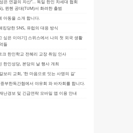
성은 연결의 자산”… 독일 한인 차세대 협회
CG), 뮌헨 공대(TUM)서 화려한 출범
 아동을 소개 합니다.
-해킹당한 SNS, 유럽의 대응 방식
 싶은 이야기] 스위스에서 나의 첫 외국 생활
기억들
크 한인학교 전혜리 교장 취임 인사
 한인성당, 본당의 날 행사 개최
갈보리 교회, ‘한 마음으로 잇는 사명의 길’
5] 중부한독간협에서 야유회 와 바자회를 합니다.
재난경보 및 긴급연락 모바일 앱 이용 안내