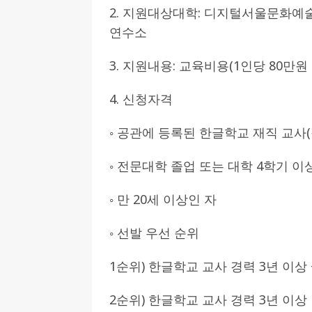
2. 지원대상대학: 디지털서울문화
[ 2026-07-27 ]
튀빙겐대, ‘독일어권 한국
연수소
[ 2026-07-20 ]
7.23 접수마감] 제10
3. 지원내용: 교육비용(1인당 80만원
[ 2026-07-20 ]
“정체성은 연결의 자산”…
인소식
4. 신청자격
[ 2026-07-20 ]
김담예 아동을 소개 합
◦ 공관에 등록된 한글학교 재직 교사(
[ 2022-03-20 ]
사진의 주인을 찾습니다
◦ 전문대학 졸업 또는 대학 4학기 이
◦ 만 20세 이상인 자
◦ 선발 우선 순위
1순위) 한글학교 교사 경력 3년 이상
2순위) 한글학교 교사 경력 3년 이상