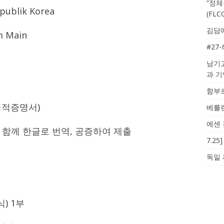
“정체
publik Korea
(FL
김담예
am Main
#27
남기고
과 
함부르
성적증명서)
베를린
에센 
 함께 한글로 번역, 공증하여 제출
7.2
독일 
) 1부