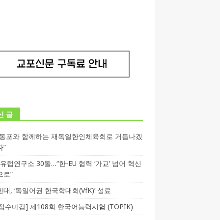
신 글
독동포와 함께하는 재독일한인체육회로 거듭나겠
다”
T 유럽연구소 30돌…“한-EU 협력 ‘가교’ 넘어 혁신
으로”
대, ‘독일어권 한국학대회(VfK)’ 성료
3 접수마감] 제108회 한국어능력시험 (TOPIK)