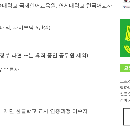
예술대학교 국제언어교육원, 연세대학교 한국어교사
학대회(VfK)’ 성료
한인소식
8회 한국어능력시험 (TOPIK)
게시판 / 행사 / 알림
 내외, 자비부담 5만원)
 독일 한인 차세대 협회(FLCG), 뮌헨 공대(TUM)서 화려한 출범
한
니다.
사랑의 손길
정부 파견 또는 휴직 중인 공무원 제외)
.
게시판 / 행사 / 알림
교
상 수료자
교포신
행하
신문
정에서
 + 재단 한글학교 교사 인증과정 이수자