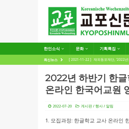
한인소식
문화
기획특집
[ 2021-11-22 ]
재외동포재단, ‘2022
최신뉴스
지원사업 수요조사’ 실시
한인소식
2022년 하반기 한
[ 2021-09-24 ]
함부르크한인회
온라인 한국어교원 
제57회 정기총회 공고 및 제30대 한
[ 2020-12-14 ]
코로나 확산세에 따른 
2022-07-20
게시판 / 행사 / 알림
(12.14일 기준)
게시판 / 행사 / 알림
[ 2026-07-27 ]
“재독동포와 함께하는
1. 모집과정: 한글학교 교사 온라인
[ 2026-07-27 ]
KIST 유럽연구소 30돌