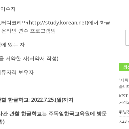
 이수자
리안(http://study.korean.net)에서 한글
 온라인 연수 프로그램임
에 있는 자
을 서약한 자(서약서 작성)
최
체류자격 보유자
“재
습니
KIS
할 한글학교
: 2022.7.25.(
월
)
까지
거점
튀빙겐
관 관할 한글학교는 주독일한국교육원에 방문
함
)
7.2