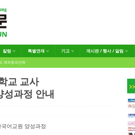
칼럼
특별연재
기고
게시판 / 행사 / 알림
년도 재외동포단체
글학교 교사
양성과정 안내
인회장선거 공고
게시판 / 행사 / 알림
독일 연방·주정부 조치현황
 재독일한인체육회로 거듭나겠습니다”
한인소식
 한국어교원 양성과정
…“한-EU 협력 ‘가교’ 넘어 혁신 거점으로”
한인소식